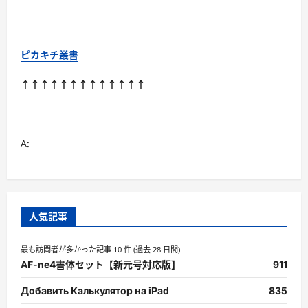
ピカキチ叢書
↑↑↑↑↑↑↑↑↑↑↑↑↑
A:
人気記事
最も訪問者が多かった記事 10 件 (過去 28 日間)
AF-ne4書体セット【新元号対応版】
911
Добавить Калькулятор на iPad
835