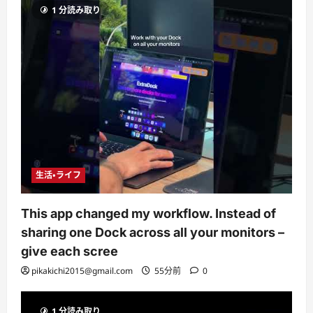
1 分読み取り
生活・ライフ
This app changed my workflow. Instead of
sharing one Dock across all your monitors –
give each scree
pikakichi2015@gmail.com
55分前
0
1 分読み取り