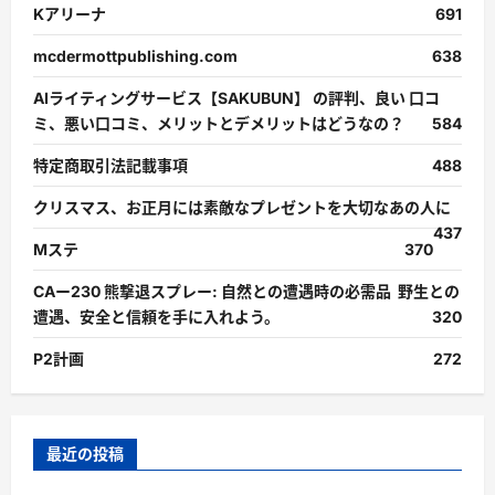
Kアリーナ
691
mcdermottpublishing.com
638
AIライティングサービス【SAKUBUN】 の評判、良い 口コ
ミ、悪い口コミ、メリットとデメリットはどうなの？
584
特定商取引法記載事項
488
クリスマス、お正月には素敵なプレゼントを大切なあの人に
437
Mステ
370
CAー230 熊撃退スプレー: 自然との遭遇時の必需品 野生との
遭遇、安全と信頼を手に入れよう。
320
P2計画
272
最近の投稿