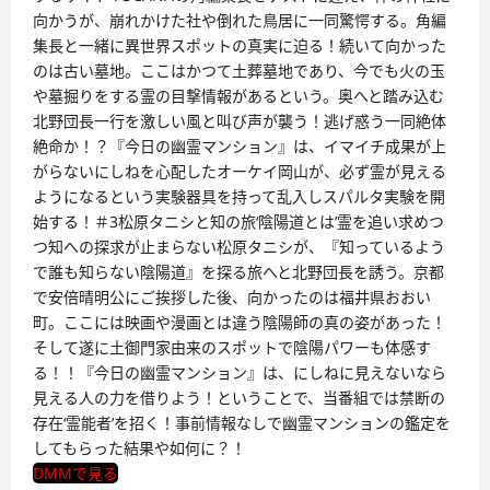
向かうが、崩れかけた社や倒れた鳥居に一同驚愕する。角編
集長と一緒に異世界スポットの真実に迫る！続いて向かった
のは古い墓地。ここはかつて土葬墓地であり、今でも火の玉
や墓掘りをする霊の目撃情報があるという。奥へと踏み込む
北野団長一行を激しい風と叫び声が襲う！逃げ惑う一同絶体
絶命か！？『今日の幽霊マンション』は、イマイチ成果が上
がらないにしねを心配したオーケイ岡山が、必ず霊が見える
ようになるという実験器具を持って乱入しスパルタ実験を開
始する！＃3松原タニシと知の旅‘陰陽道とは’霊を追い求めつ
つ知への探求が止まらない松原タニシが、『知っているよう
で誰も知らない陰陽道』を探る旅へと北野団長を誘う。京都
で安倍晴明公にご挨拶した後、向かったのは福井県おおい
町。ここには映画や漫画とは違う陰陽師の真の姿があった！
そして遂に土御門家由来のスポットで陰陽パワーも体感す
る！！『今日の幽霊マンション』は、にしねに見えないなら
見える人の力を借りよう！ということで、当番組では禁断の
存在‘霊能者’を招く！事前情報なしで幽霊マンションの鑑定を
してもらった結果や如何に？！
DMMで見る