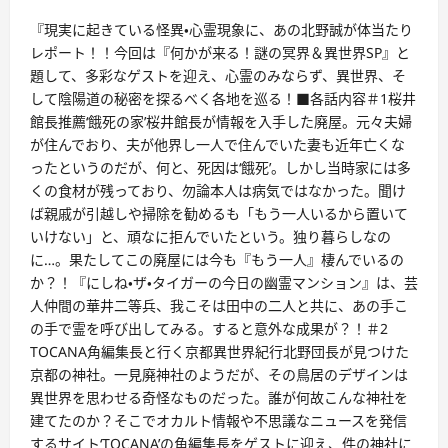
『現実に起きている怪異・心霊現象に、あの北野誠が体当たり
レポート！！今回は『何かが来る！謎の冥界＆異世界SP』と
題して、多彩なゲストを迎え、心霊のみならず、異世界、そ
して陰陽道の秘密を探るべく各地を巡る！■各話内容＃1桜井
館長推薦‘餓死の家’桜井館長が情報を入手した廃屋。元々夫婦
が住んでおり、夫が他界し一人で住んでいた妻も近年亡くな
ったというのだが、何と、死因は‘餓死’。しかし当時家には多
くの食材が残っており、勿論本人は病気ではなかった。聞け
ば親戚が引越しや掃除を勧めるも「もう一人いるから置いて
いけない」と、頑なに拒んでいたという。独り暮らしなの
に…。果たしてこの廃屋には今も『もう一人』棲んでいるの
か？！『にしね・ザ・タイガーの今日の幽霊マンション』は、芸
人仲間の華井二等兵、我こそは田中の二人と共に、あの手こ
の手で霊を呼び出してみる。すると意外な成果が？！＃2
TOCANA角編集長と行く京都異世界紀行北野団長が見つけた
京都の神社。一見廃神社のようだが、その鳥居のデザインは
異世界を思わせる奇怪なものだった。誰が何故こんな神社を
建てたのか？そこでオカルト情報や不思議なニュースを発信
するサイト‘TOCANA’の角編集長をゲストに迎え、件の神社に