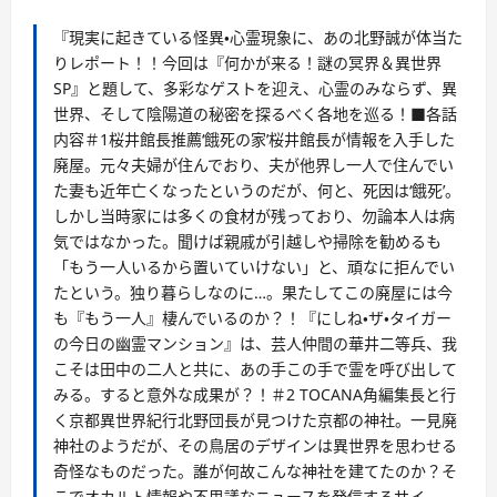
『現実に起きている怪異・心霊現象に、あの北野誠が体当た
りレポート！！今回は『何かが来る！謎の冥界＆異世界
SP』と題して、多彩なゲストを迎え、心霊のみならず、異
世界、そして陰陽道の秘密を探るべく各地を巡る！■各話
内容＃1桜井館長推薦‘餓死の家’桜井館長が情報を入手した
廃屋。元々夫婦が住んでおり、夫が他界し一人で住んでい
た妻も近年亡くなったというのだが、何と、死因は‘餓死’。
しかし当時家には多くの食材が残っており、勿論本人は病
気ではなかった。聞けば親戚が引越しや掃除を勧めるも
「もう一人いるから置いていけない」と、頑なに拒んでい
たという。独り暮らしなのに…。果たしてこの廃屋には今
も『もう一人』棲んでいるのか？！『にしね・ザ・タイガー
の今日の幽霊マンション』は、芸人仲間の華井二等兵、我
こそは田中の二人と共に、あの手この手で霊を呼び出して
みる。すると意外な成果が？！＃2 TOCANA角編集長と行
く京都異世界紀行北野団長が見つけた京都の神社。一見廃
神社のようだが、その鳥居のデザインは異世界を思わせる
奇怪なものだった。誰が何故こんな神社を建てたのか？そ
こでオカルト情報や不思議なニュースを発信するサイ