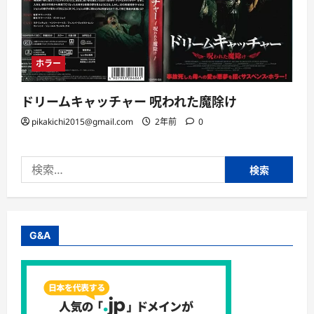
ホラー
ドリームキャッチャー 呪われた魔除け
pikakichi2015@gmail.com
2年前
0
検
索:
G&A