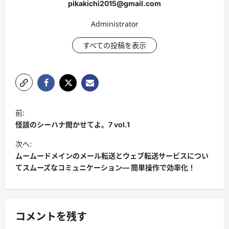
pikakichi2015@gmail.com
Administrator
すべての投稿を表示
投
前:
稿
怪談のシーハナ聞かせてよ。7 vol.1
ナ
次へ:
ビ
ムームードメインのメール転送とウェブ転送サービスについ
てスムーズなコミュニケーション— 簡単操作で効率化！
ゲ
ー
シ
コメントを残す
ョ