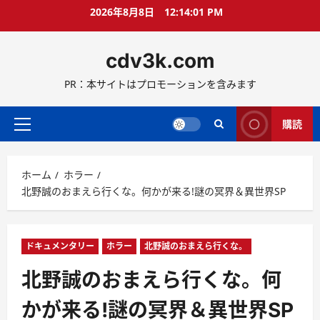
コ
2026年8月8日
12:14:03 PM
ン
テ
cdv3k.com
ン
ツ
PR：本サイトはプロモーションを含みます
へ
ス
キ
購読
メ
ッ
イ
プ
ン
ホーム
ホラー
メ
北野誠のおまえら行くな。何かが来る!謎の冥界＆異世界SP
ニ
ュ
ー
ドキュメンタリー
ホラー
北野誠のおまえら行くな。
北野誠のおまえら行くな。何
かが来る!謎の冥界＆異世界SP