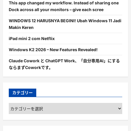
This app changed my workflow. Instead of sharing one
Dock across all your monitors – give each scree
WINDOWS 12 HARUSNYA BEGINI! Ubah Windows 11 Jadi
Makin Keren
iPad mini 2 com Netflix
Windows K2 2026 – New Features Revealed!
Claude Cowork と ChatGPT Work、「自分専用AI」にする
ならまずCoworkです。
カテゴリー
カ
テ
ゴ
リ