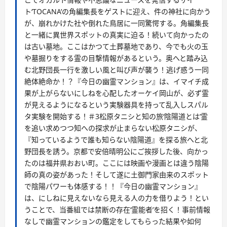
ト‘TOCANA’の角編集長をゲストに迎え、件の神社に向かう
が、崩れかけた社や倒れた鳥居に一同驚愕する。角編集長
と一緒に異世界スポットの真実に迫る！続いて向かったの
は古い墓地。ここはかつて土葬墓地であり、今でも火の玉
や墓掘りをする霊の目撃情報があるという。奥へと踏み込
む北野団長一行を激しい風と叫び声が襲う！逃げ惑う一同
絶体絶命か！？『今日の幽霊マンション』は、イマイチ成
果が上がらないにしねを心配したオーケイ岡山が、必ず霊
が見えるようになるという実験器具を持って乱入しスパル
タ実験を開始する！＃3松原タニシと知の旅‘陰陽道とは’霊
を追い求めつつ知への探求が止まらない松原タニシが、
『知っているようで誰も知らない陰陽道』を探る旅へと北
野団長を誘う。京都で安倍晴明公にご挨拶した後、向かっ
たのは福井県おおい町。ここには映画や漫画とは違う陰陽
師の真の姿があった！そして遂に土御門家由来のスポット
で陰陽パワーも体感する！！『今日の幽霊マンション』
は、にしねに見えないなら見える人の力を借りよう！とい
うことで、当番組では禁断の存在‘霊能者’を招く！事前情報
なしで幽霊マンションの鑑定をしてもらった結果や如何