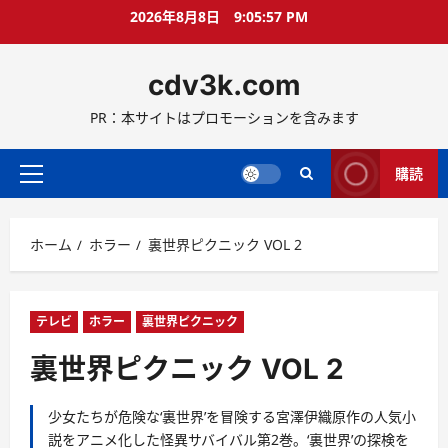
コ
2026年8月8日
9:05:59 PM
ン
テ
cdv3k.com
ン
ツ
PR：本サイトはプロモーションを含みます
へ
ス
キ
購読
メ
ッ
イ
プ
ン
ホーム
ホラー
裏世界ピクニック VOL 2
メ
ニ
ュ
ー
テレビ
ホラー
裏世界ピクニック
裏世界ピクニック VOL 2
少女たちが危険な‘裏世界’を冒険する宮澤伊織原作の人気小
説をアニメ化した怪異サバイバル第2巻。‘裏世界’の探検を