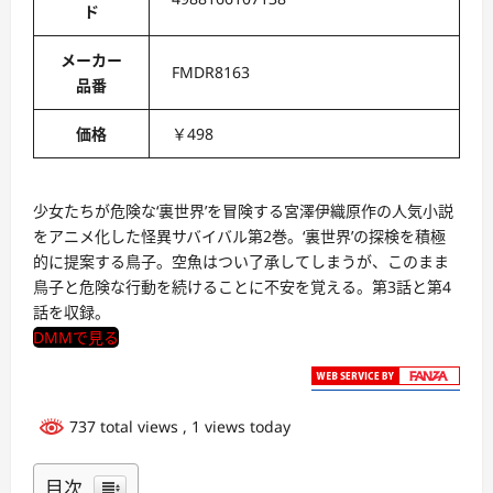
ド
メーカー
FMDR8163
品番
価格
￥498
少女たちが危険な‘裏世界’を冒険する宮澤伊織原作の人気小説
をアニメ化した怪異サバイバル第2巻。‘裏世界’の探検を積極
的に提案する鳥子。空魚はつい了承してしまうが、このまま
鳥子と危険な行動を続けることに不安を覚える。第3話と第4
話を収録。
DMMで見る
737 total views
, 1 views today
目次