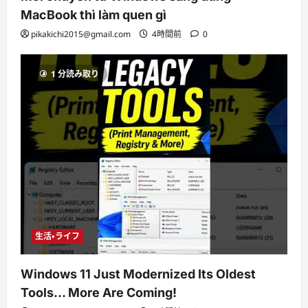
MacBook thì làm quen gì
pikakichi2015@gmail.com
4時間前
0
1 分読み取り
生活・ライフ
Windows 11 Just Modernized Its Oldest
Tools… More Are Coming!