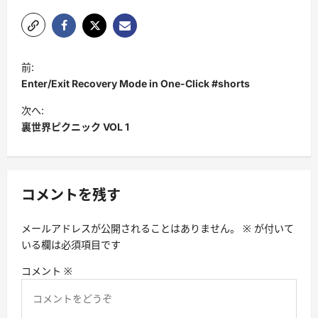
投
前:
稿
Enter/Exit Recovery Mode in One-Click #shorts
ナ
次へ:
ビ
裏世界ピクニック VOL 1
ゲ
ー
シ
コメントを残す
ョ
メールアドレスが公開されることはありません。
※
が付いて
ン
いる欄は必須項目です
コメント
※