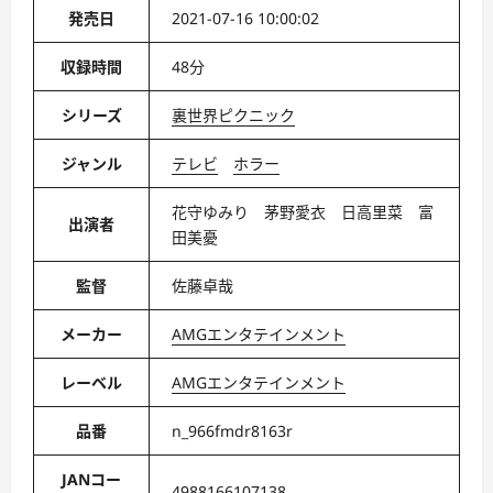
発売日
2021-07-16 10:00:02
収録時間
48分
シリーズ
裏世界ピクニック
ジャンル
テレビ
ホラー
花守ゆみり 茅野愛衣 日高里菜 富
出演者
田美憂
監督
佐藤卓哉
メーカー
AMGエンタテインメント
レーベル
AMGエンタテインメント
品番
n_966fmdr8163r
JANコー
4988166107138