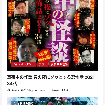
ドキュメンタリー
ホラー
真夜中の怪談
真夜中の怪談 春の夜にゾッとする恐怖話 2021
34話
pikakichi2015@gmail.com
2年前
0
1 分読み取り