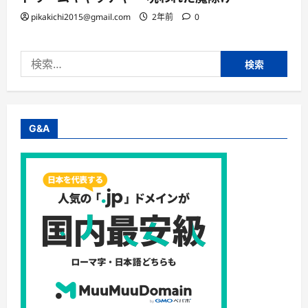
pikakichi2015@gmail.com
2年前
0
検
索:
G&A