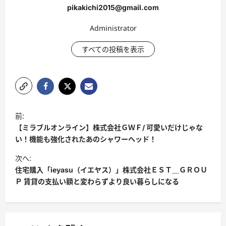
pikakichi2015@gmail.com
Administrator
すべての投稿を表示
投
前:
稿
【ミラブルオンライン】株式会社ＧＷＦ/ 可愛いだけじゃな
ナ
い！機能も強化されたあのシャワーヘッド！
ビ
次へ:
住宅購入「ieyasu（イエヤス）」株式会社ＥＳＴ＿ＧＲＯＵ
ゲ
Ｐ 賃貸の支払い額と変わらずより良い暮らしになる
ー
シ
ョ