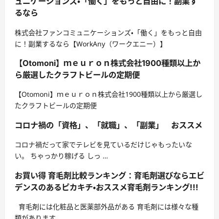
ュニケーションズ・「働く」をもっと自由に！副業す
るなら
株式会社ファンコミュニケーションズ・「働く」をもっと自由
に！副業するなら【WorkAny（ワークエニー）】
【Otomoni】ｍｅｕｒｏｎ株式会社1900種類以上か
ら厳選したクラフトビールの定期便
【Otomoni】ｍｅｕｒｏｎ株式会社1900種類以上から厳選し
たクラフトビールの定期便
コロナ禍の「資格」、「就職」、「副業」 おススメ
コロナ禍だって家でテレビを見ているだけじゃもったいな
い。 ちゃっかり稼げる しっ …
お買い得 育毛剤比較ランキング：育毛剤選びならエビ
デンスのあるピカキチ・おススメ育毛剤ランキング!!!
育毛剤には化粧品と医薬部外品がある 育毛剤には様々な種
類があります …