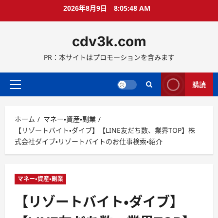
コ
2026年8月9日
8:05:49 AM
ン
テ
cdv3k.com
ン
ツ
PR：本サイトはプロモーションを含みます
へ
ス
キ
購読
メ
ッ
イ
プ
ン
ホーム
マネー・資産・副業
メ
【リゾートバイト・ダイブ】【LINE友だち数、業界TOP】株
ニ
式会社ダイブ・リゾートバイトのお仕事検索・紹介
ュ
ー
マネー・資産・副業
【リゾートバイト・ダイブ】