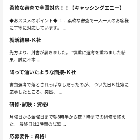
柔軟な審査で全国対応！！【キャッシングエニー】
◆おススメのポイント◆ １．柔軟な審査で一人一人のお客様
に丁寧に対応しています。 …
就活結果・Ｋ社
先方より、封書が届きました。 “慎重に選考を重ねました結
果、誠に不本 …
降って湧いたような面接・Ｋ社
書類選考で落とされっぱなしだったのが、 つい先日Ｋ社宛に
応募したところ、突然、 …
研修･試験：資格I
月曜日から金曜日まで朝8時半から夜７時までの研修を終え
た。 最終日は2時間の試験 …
応募要件：資格I