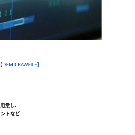
ICRAWFILE】
を用意し、
ベントなど