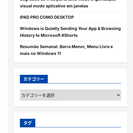
visual modo aplicativo em janelas
IPAD PRO COMO DESKTOP
Windows is Quietly Sending Your App & Browsing
History to Microsoft #Shorts
Resumão Semanal: Barra Menor, Menu Livre e
mais no Windows 11
カテゴリー
カ
テ
ゴ
リ
ー
タグ