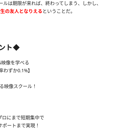
スクールは期限が来れば、終わってしまう、しかし、
た一生の友人となりえる
ということだ。
イント◆
CG映像を学べる
わずか0.1%】
する映像スクール！
プロにまで短期集中で
サポートまで実現！