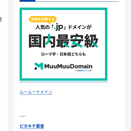
半
現
ムームードメイン
ピカキチ叢書