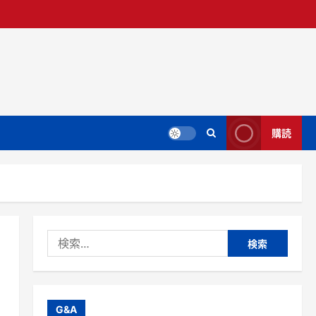
購読
検
索:
こ
G&A