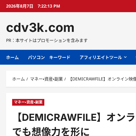
コ
2026年8月7日
7:22:14 PM
ン
テ
cdv3k.com
ン
ツ
へ
PR：本サイトはプロモーションを含みます
ス
キ
ホーム
パソコン キーワード
アフィリエイトツール
ッ
プ
ホーム
マネー・資産・副業
【DEMICRAWFILE】オンライ
マネー・資産・副業
【DEMICRAWFILE】オ
でも想像力を形に