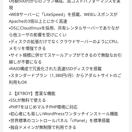
・月額500円からのプラン構成、高コストパフォーマンスを実
現
・WEBサーバーに「LiteSpeed」を搭載、WEBレスポンスが
Apacheの3倍以上とにかく高速
・OSにCloudlinuxを採用、共有レンタルサーバーでありなが
ら他ユーザの影響を受けにくい
・ディスクの拡張だけでなくクラウドサーバーのようにCPU、
メモリを増強できる
・サイト規模に併せてスケールアップができるので無駄なお引
越しが不要になる
・RAID構成で冗長化された高速SSDディスクを搭載
・スタンダードプラン（1,380円/月）からアダルトサイトのご
利用もOK
2.【JETBOY】豊富な機能
・SSLが無料で使える
・PHP7をはじめマルチPHP環境に対応
・初心者にも易しいWordPressワンタッチインストール機能
・世界標準のコントロールパネル「cPanel」を標準搭載
・独自ドメインが無制限で利用できる