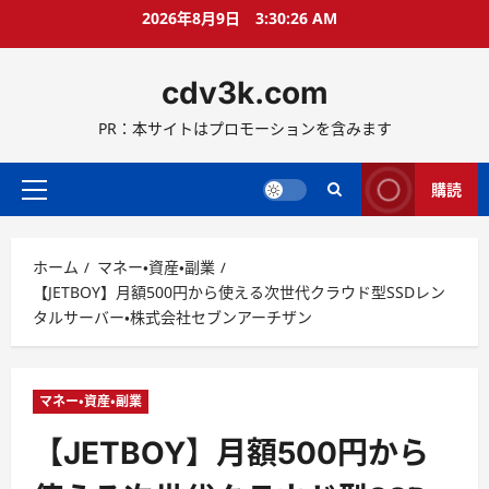
コ
2026年8月9日
3:30:27 AM
ン
テ
cdv3k.com
ン
ツ
PR：本サイトはプロモーションを含みます
へ
ス
キ
購読
メ
ッ
イ
プ
ン
ホーム
マネー・資産・副業
メ
【JETBOY】月額500円から使える次世代クラウド型SSDレン
ニ
タルサーバー・株式会社セブンアーチザン
ュ
ー
マネー・資産・副業
【JETBOY】月額500円から