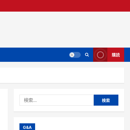
購読
検
索:
ィ
G&A