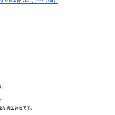
ら楽々資金繰りは【うりかけ堂】
◆
す。
り！
全な資金調達です。