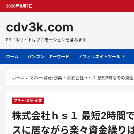
コ
2026年8月7日
ン
テ
cdv3k.com
ン
ツ
へ
PR：本サイトはプロモーションを含みます
ス
キ
ホーム
パソコン キーワード
アフィリエイトツール
ッ
プ
ホーム
マネー・資産・副業
株式会社ｈｓ１ 最短2時間での資
マネー・資産・副業
株式会社ｈｓ１ 最短2時間
スに居ながら楽々資金繰り