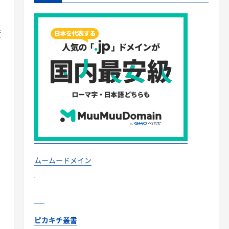
資
ムームードメイン
ピカキチ叢書