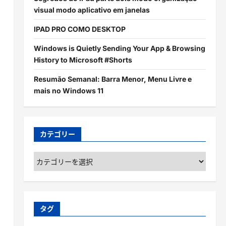
visual modo aplicativo em janelas
IPAD PRO COMO DESKTOP
Windows is Quietly Sending Your App & Browsing
History to Microsoft #Shorts
Resumão Semanal: Barra Menor, Menu Livre e
mais no Windows 11
カテゴリー
カ
テ
ゴ
リ
ー
タグ