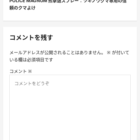
POLICE MAGNUM 熊撃退スプレー：ツキノワグマ専用の信
ゲ
頼のクマよけ
ー
シ
ョ
コメントを残す
ン
メールアドレスが公開されることはありません。
※
が付いて
いる欄は必須項目です
コメント
※