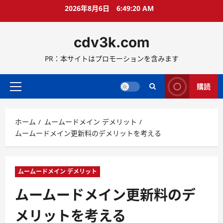
コ
2026年8月6日
6:49:21 AM
ン
テ
cdv3k.com
ン
ツ
PR：本サイトはプロモーションを含みます
へ
ス
キ
購読
メ
ッ
イ
プ
ン
ホーム
ムームードメイン デメリット
メ
ムームードメイン更新料のデメリットを考える
ニ
ュ
ー
ムームードメイン デメリット
ムームードメイン更新料のデ
メリットを考える