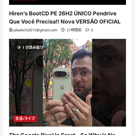
Hiren’s BootCD PE 26H2 ÚNICO Pendrive
Que Você Precisa!! Nova VERSÃO OFICIAL
pikakichi2015@gmail.com
21時間前
0
1 分読み取り
生活・ライフ