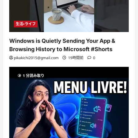
生活・ライフ
Windows is Quietly Sending Your App &
Browsing History to Microsoft #Shorts
pikakichi2015@gmail.com
19時間前
0
1 分読み取り