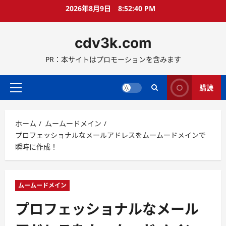
コ
2026年8月9日
8:52:41 PM
ン
テ
cdv3k.com
ン
ツ
PR：本サイトはプロモーションを含みます
へ
ス
キ
購読
メ
ッ
イ
プ
ン
ホーム
ムームードメイン
メ
プロフェッショナルなメールアドレスをムームードメインで
ニ
瞬時に作成！
ュ
ー
ムームードメイン
プロフェッショナルなメール