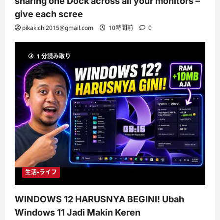
sharing one Dock across all your monitors –
give each scree
pikakichi2015@gmail.com
10時間前
0
1 分読み取り
生活・ライフ
WINDOWS 12 HARUSNYA BEGINI! Ubah
Windows 11 Jadi Makin Keren