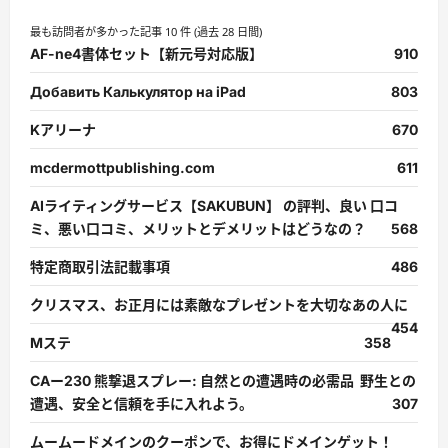
最も訪問者が多かった記事 10 件 (過去 28 日間)
AF-ne4書体セット【新元号対応版】
910
Добавить Калькулятор на iPad
803
Kアリーナ
670
mcdermottpublishing.com
611
AIライティングサービス【SAKUBUN】 の評判、良い 口コ
ミ、悪い口コミ、メリットとデメリットはどうなの？
568
特定商取引法記載事項
486
クリスマス、お正月には素敵なプレゼントを大切なあの人に
454
Mステ
358
CAー230 熊撃退スプレー: 自然との遭遇時の必需品 野生との
遭遇、安全と信頼を手に入れよう。
307
ムームードメインのクーポンで、お得にドメインゲット！