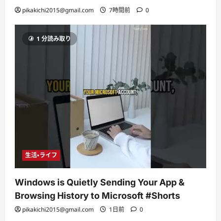
pikakichi2015@gmail.com
7時間前
0
1 分読み取り
生活・ライフ
Windows is Quietly Sending Your App &
Browsing History to Microsoft #Shorts
pikakichi2015@gmail.com
1日前
0