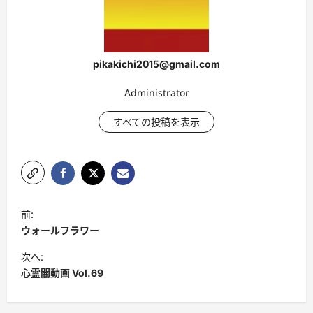
pikakichi2015@gmail.com
Administrator
すべての投稿を表示
投
前:
稿
ウォールフラワー
ナ
次へ:
ビ
心霊闇動画 Vol.69
ゲ