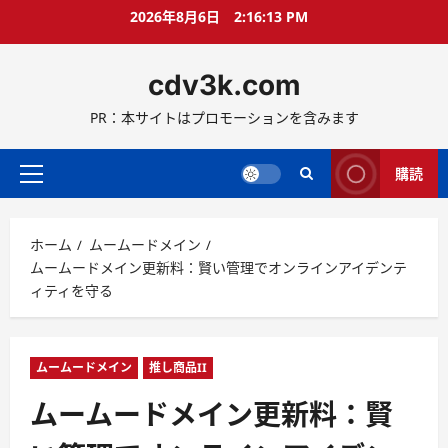
コ
2026年8月6日
2:16:15 PM
ン
テ
cdv3k.com
ン
ツ
PR：本サイトはプロモーションを含みます
へ
ス
キ
購読
メ
ッ
イ
プ
ン
ホーム
ムームードメイン
メ
ムームードメイン更新料：賢い管理でオンラインアイデンテ
ニ
ィティを守る
ュ
ー
ムームードメイン
推し商品II
ムームードメイン更新料：賢