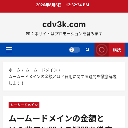
コ
2026年8月6日
12:32:35 PM
ン
テ
cdv3k.com
ン
ツ
PR：本サイトはプロモーションを含みます
へ
ス
キ
購読
メ
ッ
イ
プ
ン
ホーム
ムームードメイン
メ
ムームードメインの金額とは？費用に関する疑問を徹底解説
ニ
します！
ュ
ー
ムームードメイン
ムームードメインの金額と