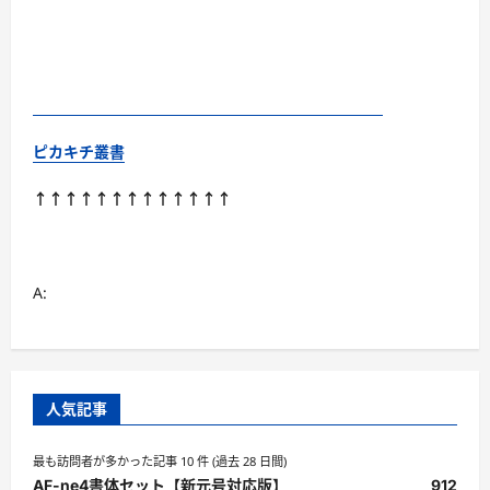
ピカキチ叢書
↑↑↑↑↑↑↑↑↑↑↑↑↑
A:
人気記事
最も訪問者が多かった記事 10 件 (過去 28 日間)
AF-ne4書体セット【新元号対応版】
912