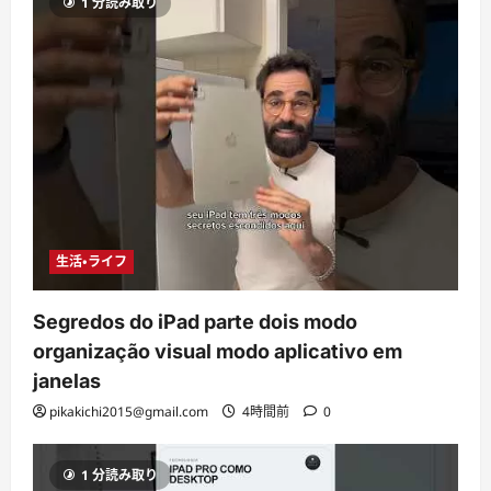
1 分読み取り
生活・ライフ
Segredos do iPad parte dois modo
organização visual modo aplicativo em
janelas
pikakichi2015@gmail.com
4時間前
0
1 分読み取り