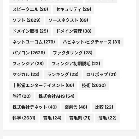
スピークエル
(26)
セキュリティ
(29)
ソフト
(2629)
ソースネクスト
(69)
ドメイン取得
(25)
ドメイン管理
(38)
ネットユーコム
(279)
ハピネット・ピクチャーズ
(31)
パソコン
(2629)
ファクタリング
(28)
フィンジア
(28)
フィンジア初期脱毛
(22)
マジカル
(23)
ランキング
(23)
ロリポップ
(21)
十影堂エンターテイメント
(66)
技術
(2630)
旅行
(20)
株式会社AHS
(54)
株式会社デネット
(40)
楽創舎
(48)
比較
(22)
科学
(2631)
育毛
(24)
育毛剤
(71)
薄毛
(22)