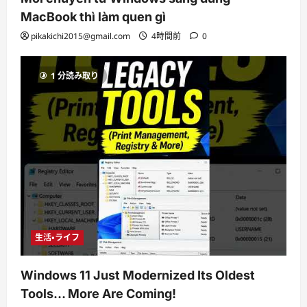
MacBook thì làm quen gì
pikakichi2015@gmail.com
4時間前
0
1 分読み取り
生活・ライフ
Windows 11 Just Modernized Its Oldest
Tools… More Are Coming!