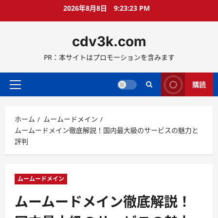
コ
2026年8月8日
9:23:24 PM
ン
テ
cdv3k.com
ン
ツ
PR：本サイトはプロモーションを含みます
へ
ス
キ
購読
メ
ッ
イ
プ
ン
ホーム
ムームードメイン
メ
ムームードメイン徹底解説！国内最大級のサービスの魅力と
ニ
評判
ュ
ー
ムームードメイン
ムームードメイン徹底解説！