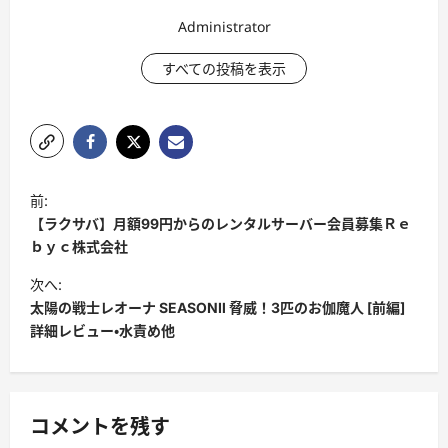
Administrator
すべての投稿を表示
投
前:
稿
【ラクサバ】月額99円からのレンタルサーバー会員募集Ｒｅ
ナ
ｂｙｃ株式会社
ビ
次へ:
太陽の戦士レオーナ SEASONⅡ 脅威！3匹のお伽魔人 [前編]
ゲ
詳細レビュー・水責め他
ー
シ
ョ
コメントを残す
ン