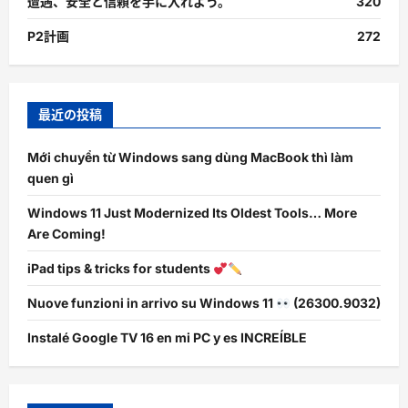
遭遇、安全と信頼を手に入れよう。
320
P2計画
272
最近の投稿
Mới chuyển từ Windows sang dùng MacBook thì làm
quen gì
Windows 11 Just Modernized Its Oldest Tools… More
Are Coming!
iPad tips & tricks for students
Nuove funzioni in arrivo su Windows 11
(26300.9032)
Instalé Google TV 16 en mi PC y es INCREÍBLE