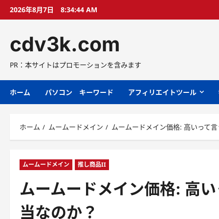
コ
2026年8月7日
8:34:45 AM
ン
テ
cdv3k.com
ン
ツ
へ
PR：本サイトはプロモーションを含みます
ス
キ
ホーム
パソコン キーワード
アフィリエイトツール
ッ
プ
ホーム
ムームードメイン
ムームードメイン価格: 高いって
ムームードメイン
推し商品II
ムームードメイン価格: 高
当なのか？