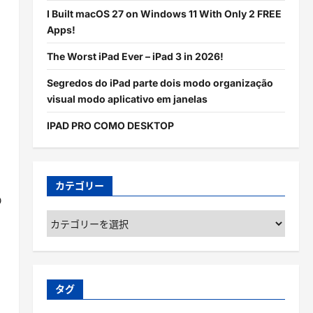
I Built macOS 27 on Windows 11 With Only 2 FREE
Apps!
The Worst iPad Ever – iPad 3 in 2026!
Segredos do iPad parte dois modo organização
visual modo aplicativo em janelas
IPAD PRO COMO DESKTOP
カテゴリー
の
カ
テ
ゴ
リ
ー
タグ