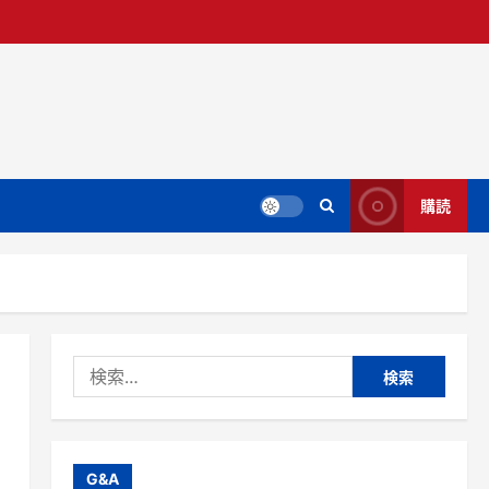
購読
検
索:
G&A