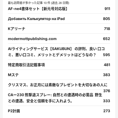
最も訪問者が多かった記事 10 件 (過去 28 日間)
AF-ne4書体セット【新元号対応版】
911
Добавить Калькулятор на iPad
805
Kアリーナ
718
mcdermottpublishing.com
652
AIライティングサービス【SAKUBUN】 の評判、良い 口コ
ミ、悪い口コミ、メリットとデメリットはどうなの？
595
特定商取引法記載事項
481
Mステ
383
クリスマス、お正月には素敵なプレゼントを大切なあの人に
376
CAー230 熊撃退スプレー: 自然との遭遇時の必需品 野生
との遭遇、安全と信頼を手に入れよう。
333
P2計画
273