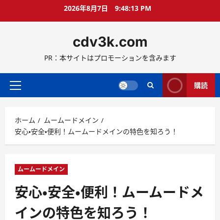
コ
2026年8月7日
9:48:14 PM
ン
テ
cdv3k.com
ン
ツ
PR：本サイトはプロモーションを含みます
へ
ス
キ
購読
メ
ッ
イ
プ
ン
ホーム
ムームードメイン
メ
安心・安全・便利！ムームードメインの特色を知ろう！
ニ
ュ
ー
ムームードメイン
安心・安全・便利！ムームードメ
インの特色を知ろう！