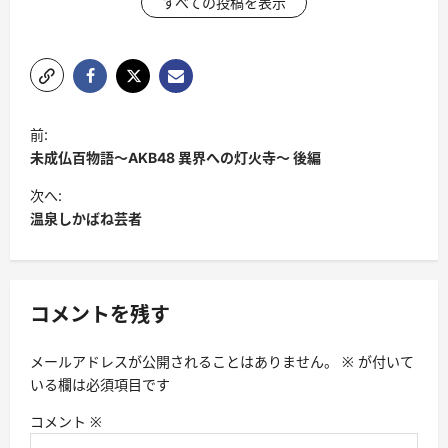
すべての投稿を表示
投
前:
稿
未成仏百物語〜AKB48 異界への灯火寺〜 後編
ナ
次へ:
ビ
温泉しかばね芸者
ゲ
ー
シ
コメントを残す
ョ
メールアドレスが公開されることはありません。
※
が付いて
ン
いる欄は必須項目です
コメント
※