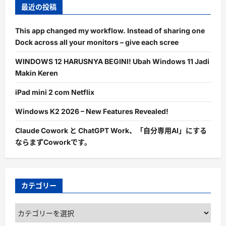
最近の投稿
This app changed my workflow. Instead of sharing one
Dock across all your monitors – give each scree
WINDOWS 12 HARUSNYA BEGINI! Ubah Windows 11 Jadi
Makin Keren
iPad mini 2 com Netflix
Windows K2 2026 – New Features Revealed!
Claude Cowork と ChatGPT Work、「自分専用AI」にする
ならまずCoworkです。
カテゴリー
カ
テ