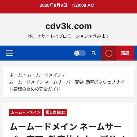
コ
2026年8月9日
1:29:09 AM
ン
テ
cdv3k.com
ン
ツ
PR：本サイトはプロモーションを含みます
へ
ス
キ
購読
メ
ッ
イ
プ
ン
ホーム
ムームードメイン
メ
ムームードメイン ネームサーバー変更: 効率的なウェブサイ
ニ
ト管理のための完全ガイド
ュ
ー
ムームードメイン
推し商品III
ムームードメイン ネームサー