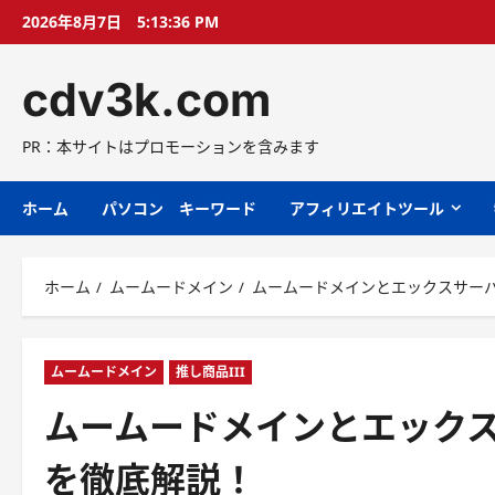
コ
2026年8月7日
5:13:37 PM
ン
テ
cdv3k.com
ン
ツ
へ
PR：本サイトはプロモーションを含みます
ス
キ
ホーム
パソコン キーワード
アフィリエイトツール
ッ
プ
ホーム
ムームードメイン
ムームードメインとエックスサー
ムームードメイン
推し商品III
ムームードメインとエック
を徹底解説！