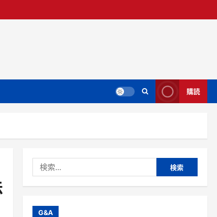
購読
検
索:
法
G&A