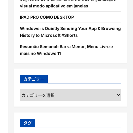
visual modo aplicativo em janelas
IPAD PRO COMO DESKTOP
Windows is Quietly Sending Your App & Browsing
History to Microsoft #Shorts
Resumão Semanal: Barra Menor, Menu Livre e
mais no Windows 11
カテゴリー
カ
テ
ゴ
リ
ー
タグ