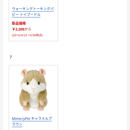
ウォーキングトーキングパ
ピー トイプードル
新品価格
￥2,200
から
(2015/4/23 14:06時点)
７
MimicryPet キャラメルブ
ラウン