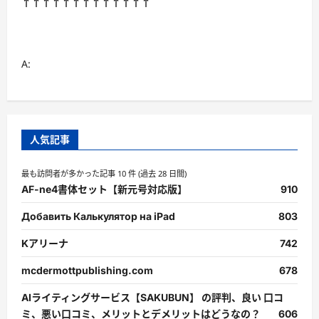
↑↑↑↑↑↑↑↑↑↑↑↑↑
A:
人気記事
最も訪問者が多かった記事 10 件 (過去 28 日間)
AF-ne4書体セット【新元号対応版】
910
Добавить Калькулятор на iPad
803
Kアリーナ
742
mcdermottpublishing.com
678
AIライティングサービス【SAKUBUN】 の評判、良い 口コ
ミ、悪い口コミ、メリットとデメリットはどうなの？
606