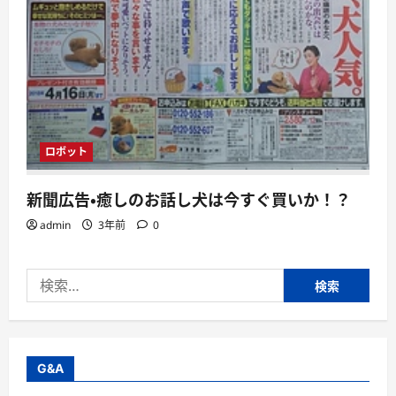
ロボット
新聞広告・癒しのお話し犬は今すぐ買いか！？
admin
3年前
0
検
索:
G&A