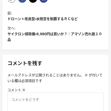
投
前:
稿
ドローン＋改良型・水陸空を制覇するＲＣなど
ナ
次へ:
ビ
サイクロン掃除機・9,980円は買いか？：アマゾン売れ筋１０
品
ゲ
ー
シ
コメントを残す
ョ
ン
メールアドレスが公開されることはありません。
※
が付いて
いる欄は必須項目です
コメント
※