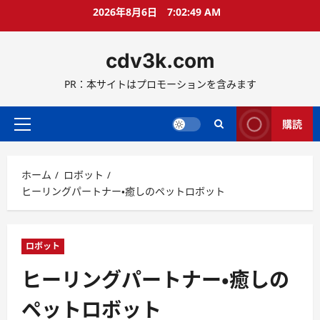
コ
2026年8月6日
7:02:51 AM
ン
テ
cdv3k.com
ン
ツ
PR：本サイトはプロモーションを含みます
へ
ス
キ
購読
メ
ッ
イ
プ
ン
ホーム
ロボット
メ
ヒーリングパートナー・癒しのペットロボット
ニ
ュ
ー
ロボット
ヒーリングパートナー・癒しの
ペットロボット