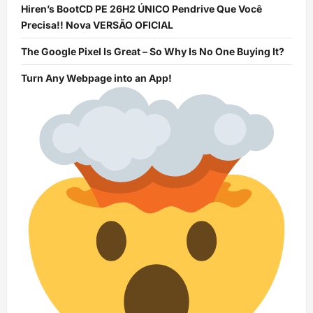
Hiren’s BootCD PE 26H2 ÚNICO Pendrive Que Você
Precisa!! Nova VERSÃO OFICIAL
The Google Pixel Is Great – So Why Is No One Buying It?
Turn Any Webpage into an App!