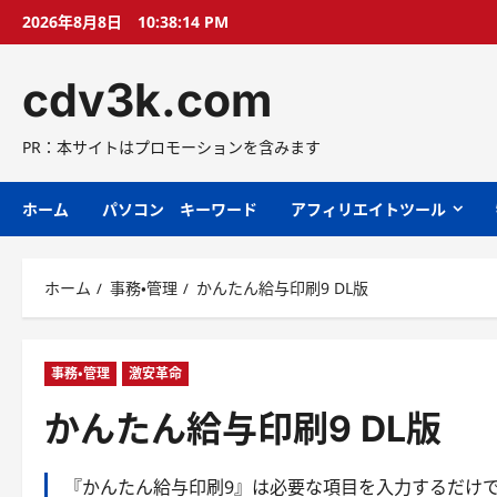
コ
2026年8月8日
10:38:15 PM
ン
テ
cdv3k.com
ン
ツ
へ
PR：本サイトはプロモーションを含みます
ス
キ
ホーム
パソコン キーワード
アフィリエイトツール
ッ
プ
ホーム
事務・管理
かんたん給与印刷9 DL版
事務・管理
激安革命
かんたん給与印刷9 DL版
『かんたん給与印刷9』は必要な項目を入力するだけ