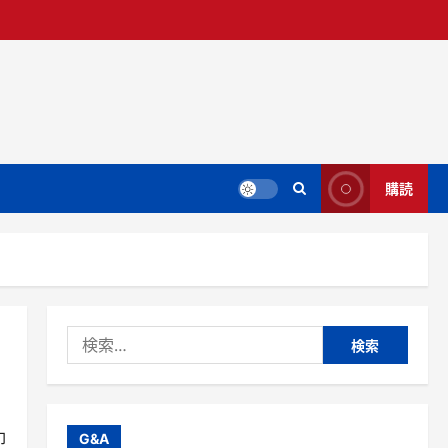
購読
検
索:
印
G&A