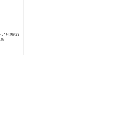
ガキ印刷23
L版