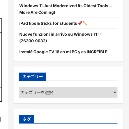
Windows 11 Just Modernized Its Oldest Tools…
More Are Coming!
iPad tips & tricks for students
Nuove funzioni in arrivo su Windows 11
(26300.9032)
Instalé Google TV 16 en mi PC y es INCREÍBLE
カテゴリー
カ
テ
ゴ
リ
ー
刷
タグ