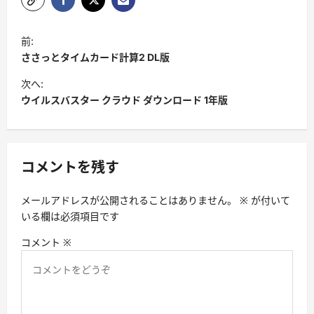
投
前:
稿
ささっとタイムカード計算2 DL版
ナ
次へ:
ビ
ウイルスバスター クラウド ダウンロード 1年版
ゲ
ー
シ
コメントを残す
ョ
メールアドレスが公開されることはありません。
※
が付いて
ン
いる欄は必須項目です
コメント
※