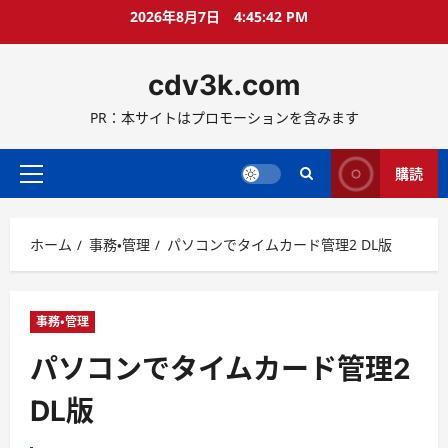
コ
2026年8月7日
4:45:43 PM
ン
テ
cdv3k.com
ン
ツ
PR：本サイトはプロモーションを含みます
へ
ス
キ
購読
メ
ッ
イ
プ
ン
ホーム
事務・管理
パソコンでタイムカード管理2 DL版
メ
ニ
ュ
ー
事務・管理
パソコンでタイムカード管理2
DL版