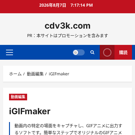
コ
2026年8月7日
7:17:15 PM
ン
テ
cdv3k.com
ン
ツ
PR：本サイトはプロモーションを含みます
へ
ス
キ
購読
メ
ッ
イ
プ
ン
ホーム
動画編集
iGIFmaker
メ
ニ
ュ
ー
動画編集
iGIFmaker
動画内の特定の場面をキャプチャし、GIFアニメに出力す
るソフトです。簡単なステップでオリジナルのGIFアニメ