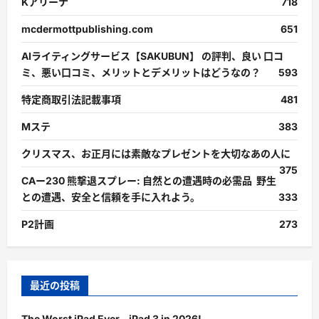
Kアリーナ
718
mcdermottpublishing.com
651
AIライティングサービス【SAKUBUN】 の評判、良い 口コ
ミ、悪い口コミ、メリットとデメリットはどうなの？
593
特定商取引法記載事項
481
Mステ
383
クリスマス、お正月には素敵なプレゼントを大切なあの人に
375
CAー230 熊撃退スプレー: 自然との遭遇時の必需品 野生
との遭遇、安全と信頼を手に入れよう。
333
P2計画
273
最近の投稿
The Worst iPad Ever – iPad 3 in 2026!