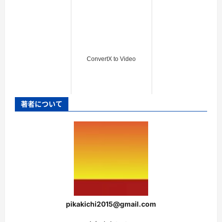
ConvertX to Video
著者について
pikakichi2015@gmail.com