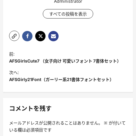
Administrator
すべての投稿を表示
投
前:
稿
AFSGirlsCute7 （女子向け 可愛いフォント 7書体セット）
ナ
次へ:
ビ
AFSGirly21Font（ガーリー系21書体フォントセット）
ゲ
ー
シ
コメントを残す
ョ
メールアドレスが公開されることはありません。
※
が付いて
ン
いる欄は必須項目です