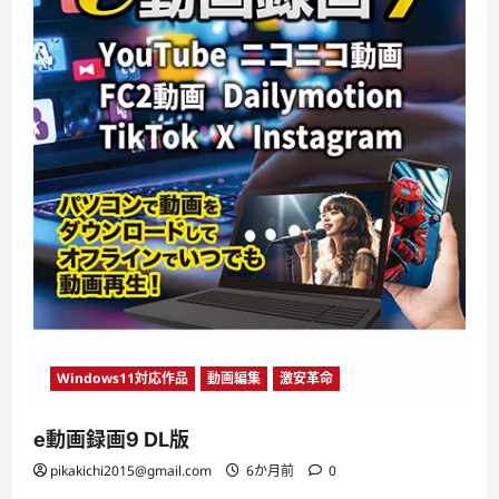
Windows11対応作品
動画編集
激安革命
e動画録画9 DL版
pikakichi2015@gmail.com
6か月前
0