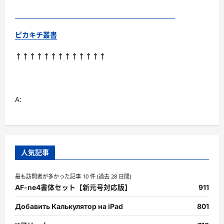
ピカキチ叢書
↑↑↑↑↑↑↑↑↑↑↑↑↑
A:
人気記事
最も訪問者が多かった記事 10 件 (過去 28 日間)
AF-ne4書体セット【新元号対応版】
911
Добавить Калькулятор на iPad
801