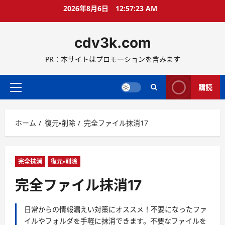
コ
2026年8月6日
12:57:24 AM
ン
テ
cdv3k.com
ン
ツ
PR：本サイトはプロモーションを含みます
へ
ス
キ
購読
メ
ッ
イ
プ
ン
ホーム
復元・削除
完全ファイル抹消17
メ
ニ
ュ
ー
完全抹消
復元・削除
完全ファイル抹消17
日常からの情報漏えい対策にオススメ！不要になったファ
イルやフォルダを手軽に抹消できます。不要なファイルを