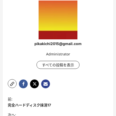
pikakichi2015@gmail.com
Administrator
すべての投稿を表示
投
前:
稿
完全ハードディスク抹消17
ナ
次へ: