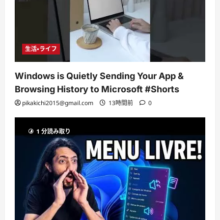
生活・ライフ
Windows is Quietly Sending Your App &
Browsing History to Microsoft #Shorts
pikakichi2015@gmail.com
13時間前
0
1 分読み取り