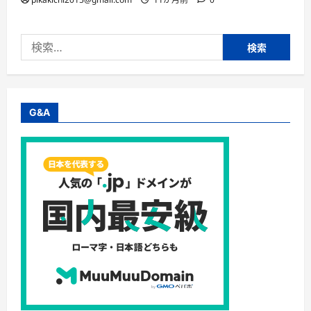
検
索:
G&A