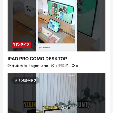
生活・ライフ
IPAD PRO COMO DESKTOP
pikakichi2015@gmail.com
12時間前
0
1 分読み取り
生活・ライフ
旅行・グルメ
スイーツ
旅行・グルメ
チョコレート