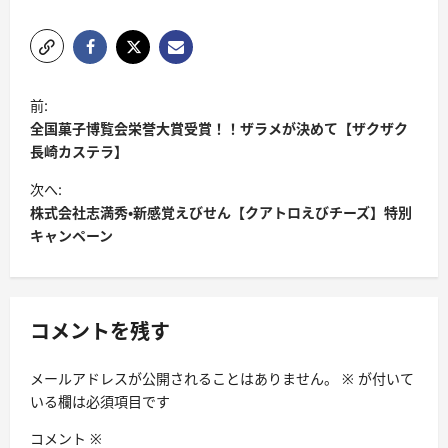
投
前:
稿
全国菓子博覧会栄誉大賞受賞！！ザラメが決めて【ザクザク
ナ
長崎カステラ】
ビ
次へ:
株式会社志満秀・新感覚えびせん【クアトロえびチーズ】特別
ゲ
キャンペーン
ー
シ
ョ
コメントを残す
ン
メールアドレスが公開されることはありません。
※
が付いて
いる欄は必須項目です
コメント
※