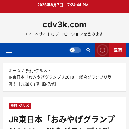
コ
2026年8月7日
7:24:46 PM
ン
テ
cdv3k.com
ン
ツ
PR：本サイトはプロモーションを含みます
へ
ス
キ
購読
メ
ッ
イ
プ
ン
ホーム
旅行・グルメ
メ
JR東日本「おみやげグランプリ2018」 総合グランプリ受
ニ
賞！【元祖くず餅 船橋屋】
ュ
ー
旅行・グルメ
JR東日本「おみやげグランプ