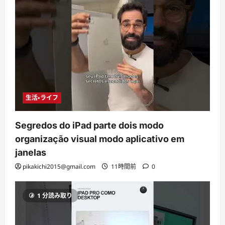
生活・ライフ
Segredos do iPad parte dois modo
organização visual modo aplicativo em
janelas
pikakichi2015@gmail.com
11時間前
0
1 分読み取り