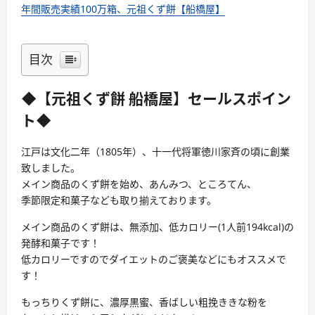
年間販売実績100万箱、元祖くず餅【船橋屋】
目次
◆【元祖くず餅 船橋屋】セールスポイン
ト◆
江戸は文化二年（1805年）、十一代将軍徳川家斉の頃に創業
致しました。
メイン商品のくず餅を始め、あんみつ、ところてん、
季節限定和菓子なども取り揃えております。
メイン商品のくず餅は、無添加、低カロリー(1人前194kcal)の
発酵和菓子です！
低カロリーですのでダイエットのご褒美などにもオススメで
す！
もっちりくず餅に、濃厚黒蜜、香ばしい粗挽ききな粉を