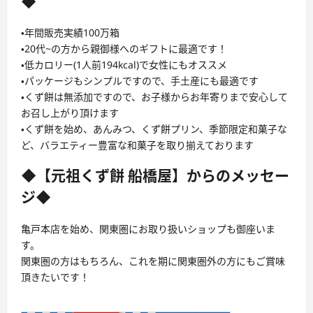
◆
・年間販売実績100万箱
・20代~の方から親御様へのギフトに最適です！
・低カロリー(1人前194kcal)で女性にもオススメ
・パッケージもシンプルですので、手土産にも最適です
・くず餅は無添加ですので、お子様からお年寄りまで安心して
お召し上がり頂けます
・くず餅を始め、あんみつ、くず餅プリン、季節限定和菓子な
ど、バラエティー豊富な和菓子を取り揃えております
◆【元祖くず餅 船橋屋】からのメッセー
ジ◆
亀戸本店を始め、関東圏にお取り扱いショップも御座いま
す。
関東圏の方はもちろん、これを期に関東圏外の方にもご賞味
頂きたいです！