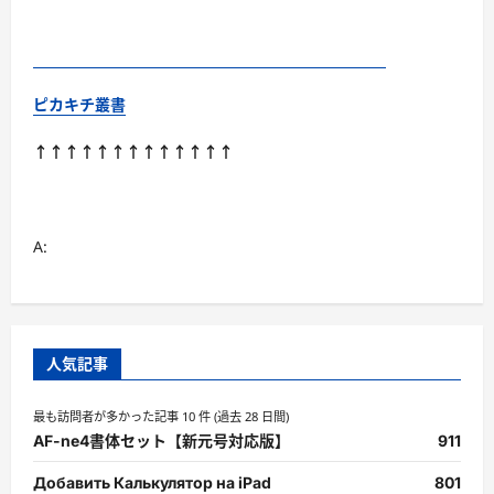
ピカキチ叢書
↑↑↑↑↑↑↑↑↑↑↑↑↑
A:
人気記事
最も訪問者が多かった記事 10 件 (過去 28 日間)
AF-ne4書体セット【新元号対応版】
911
Добавить Калькулятор на iPad
801