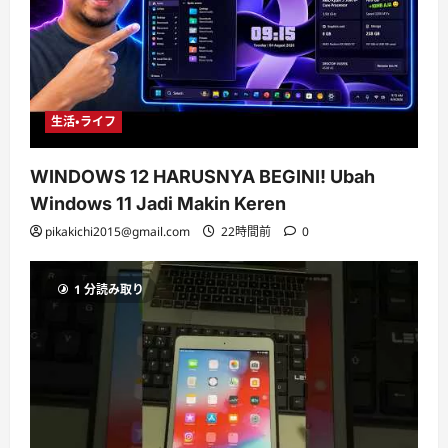
生活・ライフ
WINDOWS 12 HARUSNYA BEGINI! Ubah
Windows 11 Jadi Makin Keren
pikakichi2015@gmail.com
22時間前
0
1 分読み取り