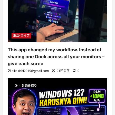
生活・ライフ
This app changed my workflow. Instead of
sharing one Dock across all your monitors –
give each scree
pikakichi2015@gmail.com
21時間前
0
1 分読み取り