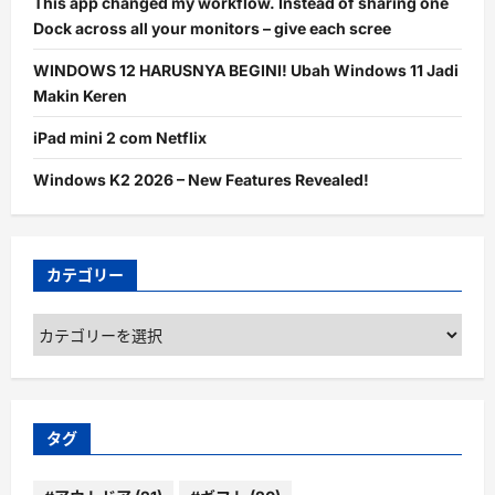
This app changed my workflow. Instead of sharing one
Dock across all your monitors – give each scree
WINDOWS 12 HARUSNYA BEGINI! Ubah Windows 11 Jadi
Makin Keren
iPad mini 2 com Netflix
Windows K2 2026 – New Features Revealed!
カテゴリー
カ
テ
ゴ
リ
ー
タグ