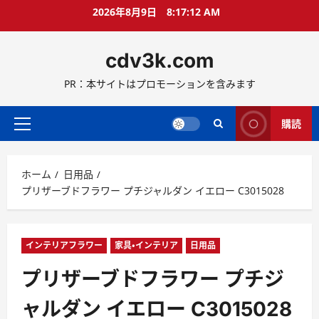
コ
2026年8月9日
8:17:13 AM
ン
テ
cdv3k.com
ン
ツ
PR：本サイトはプロモーションを含みます
へ
ス
キ
購読
メ
ッ
イ
プ
ン
ホーム
日用品
メ
プリザーブドフラワー プチジャルダン イエロー C3015028
ニ
ュ
ー
インテリアフラワー
家具・インテリア
日用品
プリザーブドフラワー プチジ
ャルダン イエロー C3015028