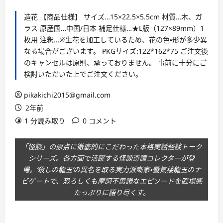
造花 【商品仕様】 サイズ…15×22.5×5.5cm 材質…木、ガ
ラス 原産国…中国/日本 補足仕様…★L版（127×89mm）1
枚用 注釈…※生花を加工しているため、花の色・形が多少異
なる場合がございます。 PKGサイズ:122*162*75 ご注文後
のキャンセルは原則、承っておりません。 事前に十分にご
検討いただいた上でご注文ください。
pikakichi2015@gmail.com
2年前
1 分読み取り
0 コメント
「怪談」の原点に徹底的にこだわった本格実話怪談トーク
シリーズ。各方面で活躍する怪談奇譚コレクターが登
場。‘殺しの龍玉’の異名を取る実力派噺家・蜃気楼龍玉のナ
ビゲートで、恐ろしくも摩訶不思議なエピソードを臨場感
たっぷりに語り尽くす。