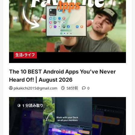
生活・ライフ
The 10 BEST Android Apps You’ve Never
Heard Of! | August 2026
pikakichi2015@gmail.com
58分前
0
1 分読み取り