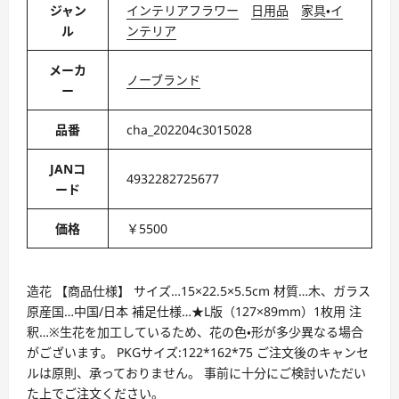
ジャン
インテリアフラワー
日用品
家具・イ
ル
ンテリア
メーカ
ノーブランド
ー
品番
cha_202204c3015028
JANコ
4932282725677
ード
価格
￥5500
造花 【商品仕様】 サイズ…15×22.5×5.5cm 材質…木、ガラス
原産国…中国/日本 補足仕様…★L版（127×89mm）1枚用 注
釈…※生花を加工しているため、花の色・形が多少異なる場合
がございます。 PKGサイズ:122*162*75 ご注文後のキャンセ
ルは原則、承っておりません。 事前に十分にご検討いただい
た上でご注文ください。