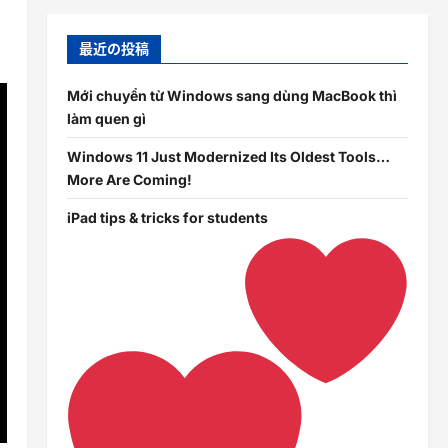
最近の投稿
Mới chuyển từ Windows sang dùng MacBook thì
làm quen gì
Windows 11 Just Modernized Its Oldest Tools…
More Are Coming!
iPad tips & tricks for students