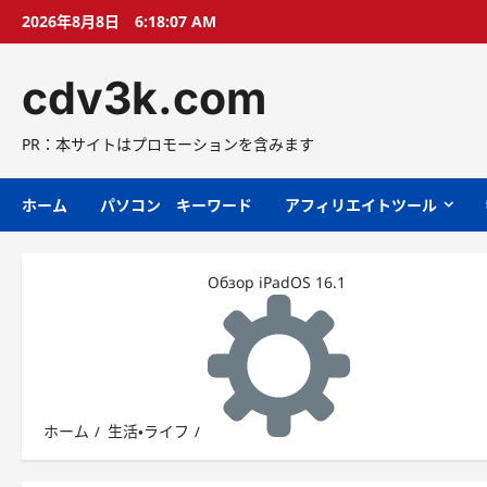
コ
2026年8月8日
6:18:08 AM
ン
テ
cdv3k.com
ン
ツ
へ
PR：本サイトはプロモーションを含みます
ス
キ
ホーム
パソコン キーワード
アフィリエイトツール
ッ
プ
Обзор iPadOS 16.1
ホーム
生活・ライフ