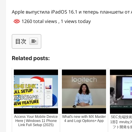
Apple выпустила iPadOS 16.1 и теперь планшеты от
1260 total views
, 1 views today
目次
Related posts:
Access Your Mobile Device
What's new with MX Master
SEC先端技
Here | Windows 11 Phone
4 and Logi Options+ App
1部】mrub
Link Full Setup (2025)
フト開発を