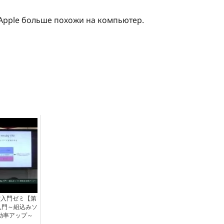
 Apple больше похожи на компьютер.
術入門ゼミ【第
y入門～組込みソ
効率アップ～