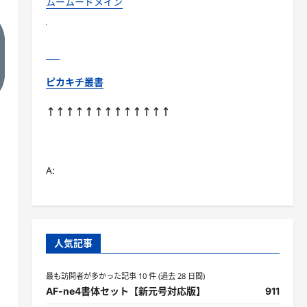
ムームードメイン
ピカキチ叢書
↑↑↑↑↑↑↑↑↑↑↑↑↑
A:
人気記事
最も訪問者が多かった記事 10 件 (過去 28 日間)
AF-ne4書体セット【新元号対応版】
911