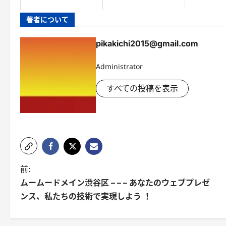
著者について
pikakichi2015@gmail.com
Administrator
すべての投稿を表示
投
前:
ムームードメイン渋谷区 – – – あなたのウェブプレゼ
稿
ンス、私たちの技術で実現しよう ！
ナ
ビ