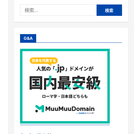
検
索:
G&A