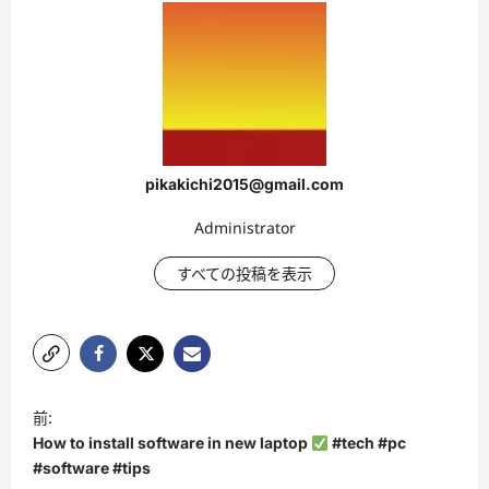
pikakichi2015@gmail.com
Administrator
すべての投稿を表示
投
前:
稿
How to install software in new laptop
#tech #pc
ナ
#software #tips