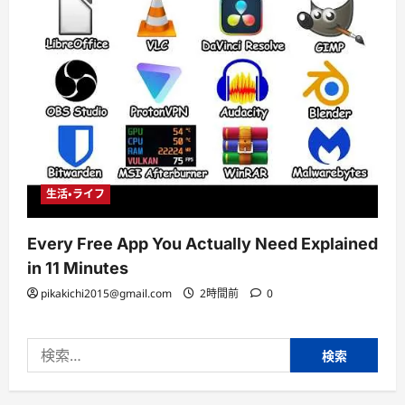
生活・ライフ
Every Free App You Actually Need Explained
in 11 Minutes
pikakichi2015@gmail.com
2時間前
0
検
索: