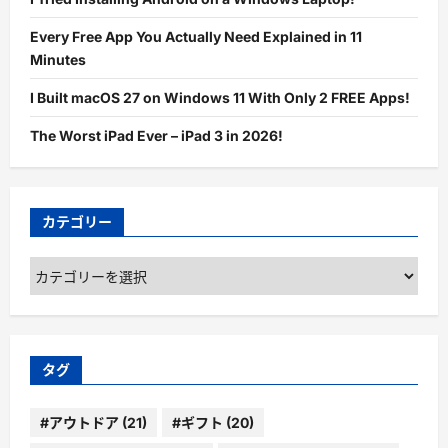
Every Free App You Actually Need Explained in 11
Minutes
I Built macOS 27 on Windows 11 With Only 2 FREE Apps!
The Worst iPad Ever – iPad 3 in 2026!
カテゴリー
カ
テ
ゴ
リ
ー
タグ
#アウトドア
(21)
#ギフト
(20)