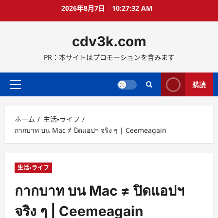
コ
2026年8月7日
10:27:32 AM
ン
テ
cdv3k.com
ン
ツ
PR：本サイトはプロモーションを含みます
へ
ス
キ
購読
メ
ッ
イ
プ
ン
ホーム
生活・ライフ
メ
กากบาท บน Mac ≠ ปิดแอปฯ จริง ๆ | Ceemeagain
ニ
ュ
ー
生活・ライフ
กากบาท บน Mac ≠ ปิดแอปฯ
จริง ๆ | Ceemeagain