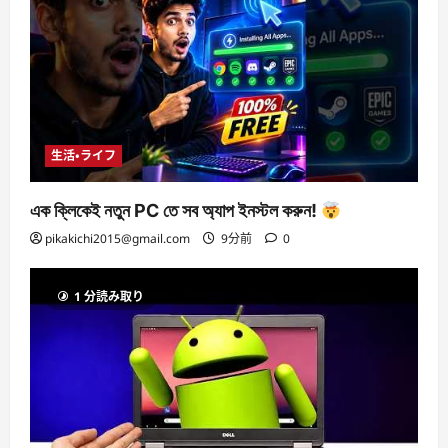
生活・ライフ
এক ক্লিকেই নতুন PC তে সব অ্যাপ ইনস্টল করুন!
pikakichi2015@gmail.com
9分前
0
1 分読み取り