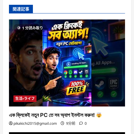
関連記事
1 分読み取り
生活・ライフ
এক ক্লিকেই নতুন PC তে সব অ্যাপ ইনস্টল করুন!
pikakichi2015@gmail.com
9分前
0