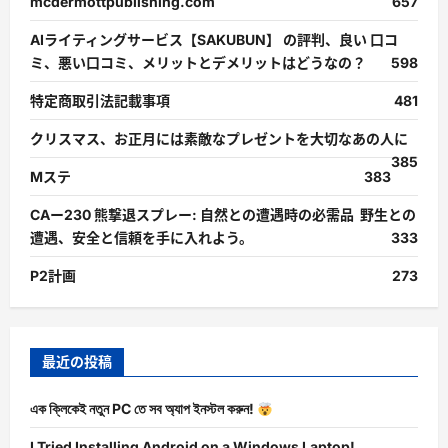
mcdermottpublishing.com
657
AIライティングサービス【SAKUBUN】 の評判、良い 口コ
ミ、悪い口コミ、メリットとデメリットはどうなの？
598
特定商取引法記載事項
481
クリスマス、お正月には素敵なプレゼントを大切なあの人に
385
Mステ
383
CAー230 熊撃退スプレー: 自然との遭遇時の必需品 野生との
遭遇、安全と信頼を手に入れよう。
333
P2計画
273
最近の投稿
এক ক্লিকেই নতুন PC তে সব অ্যাপ ইনস্টল করুন!
I Tried Installing Android on a Windows Laptop!