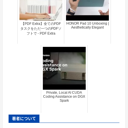
HONOR Pad 10 Unboxing |
【PDF Extra】全てのPDF
Aesthetically Elegant
タスクをただ一つのPDFソ
フトで - PDF Extra
Private, Local AI CUDA
Coding Assistance on DGX
Spark
著者について