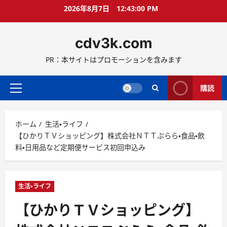
コ
2026年8月7日
12:43:01 PM
ン
テ
cdv3k.com
ン
ツ
PR：本サイトはプロモーションを含みます
へ
ス
キ
購読
メ
ッ
イ
プ
ン
ホーム
生活・ライフ
メ
【ひかりＴＶショッピング】株式会社ＮＴＴぷらら・食品・飲
ニ
料・日用品など定期便サービス初回申込み
ュ
ー
生活・ライフ
【ひかりＴＶショッピング】