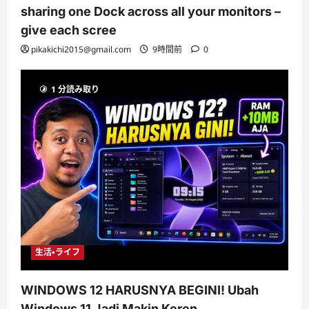
sharing one Dock across all your monitors –
give each scree
pikakichi2015@gmail.com
9時間前
0
1 分読み取り
生活・ライフ
WINDOWS 12 HARUSNYA BEGINI! Ubah
Windows 11 Jadi Makin Keren