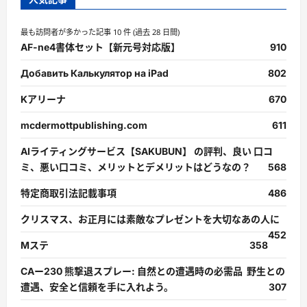
最も訪問者が多かった記事 10 件 (過去 28 日間)
AF-ne4書体セット【新元号対応版】
910
Добавить Калькулятор на iPad
802
Kアリーナ
670
mcdermottpublishing.com
611
AIライティングサービス【SAKUBUN】 の評判、良い 口コ
ミ、悪い口コミ、メリットとデメリットはどうなの？
568
特定商取引法記載事項
486
クリスマス、お正月には素敵なプレゼントを大切なあの人に
452
Mステ
358
CAー230 熊撃退スプレー: 自然との遭遇時の必需品 野生との
遭遇、安全と信頼を手に入れよう。
307