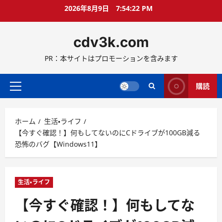
コ
2026年8月9日
7:54:23 PM
ン
テ
cdv3k.com
ン
ツ
PR：本サイトはプロモーションを含みます
へ
ス
キ
購読
メ
ッ
イ
プ
ン
ホーム
生活・ライフ
メ
【今すぐ確認！】何もしてないのにCドライブが100GB減る
ニ
恐怖のバグ【Windows11】
ュ
ー
生活・ライフ
【今すぐ確認！】何もしてな