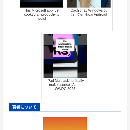
This Microsoft app just
Cách chạy Windows cũ
cooked all productivity
trên điện thoại Android!
tools!
iPad Multitasking finally
makes sense | Apple
WWDC 2025
著者について