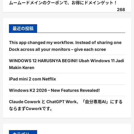
ムームードメインのクーポンで、お得にドメインゲット！
268
最近の投稿
This app changed my workflow. Instead of sharing one
Dock across all your monitors – give each scree
WINDOWS 12 HARUSNYA BEGINI! Ubah Windows 11 Jadi
Makin Keren
iPad mini 2 com Netflix
Windows K2 2026 – New Features Revealed!
Claude Cowork と ChatGPT Work、「自分専用AI」にする
ならまずCoworkです。