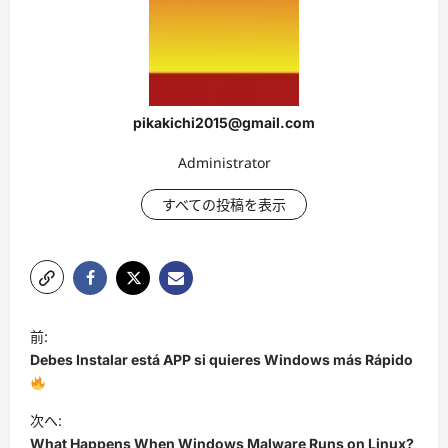
pikakichi2015@gmail.com
Administrator
すべての投稿を表示
投
前:
稿
Debes Instalar está APP si quieres Windows más Rápido
ナ
ビ
次へ:
What Happens When Windows Malware Runs on Linux?