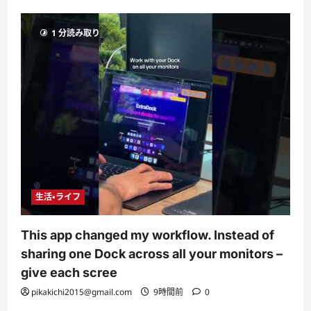
1 分読み取り
生活・ライフ
This app changed my workflow. Instead of
sharing one Dock across all your monitors –
give each scree
pikakichi2015@gmail.com
9時間前
0