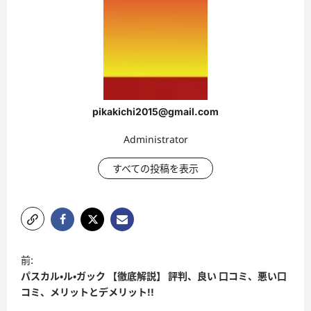
pikakichi2015@gmail.com
Administrator
すべての投稿を表示
投
前:
稿
パスカル・ル・ガック 【徹底解説】 評判、良い 口コミ、悪い口
ナ
コミ、メリットとデメリット!!