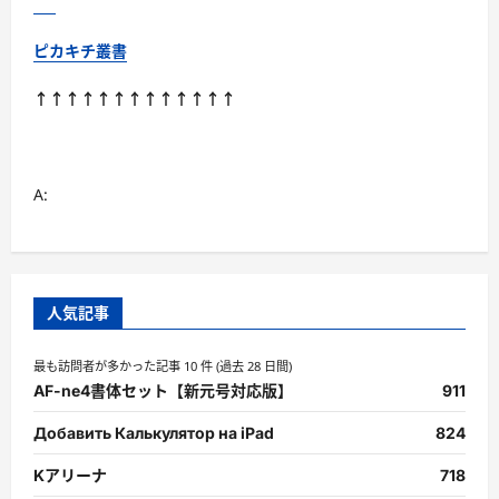
ピカキチ叢書
↑↑↑↑↑↑↑↑↑↑↑↑↑
A:
人気記事
最も訪問者が多かった記事 10 件 (過去 28 日間)
AF-ne4書体セット【新元号対応版】
911
Добавить Калькулятор на iPad
824
Kアリーナ
718