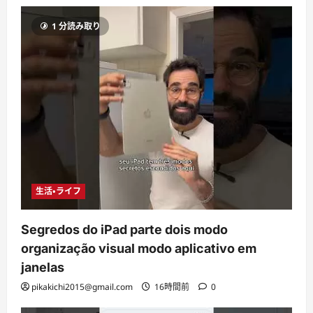
1 分読み取り
生活・ライフ
Segredos do iPad parte dois modo
organização visual modo aplicativo em
janelas
pikakichi2015@gmail.com
16時間前
0