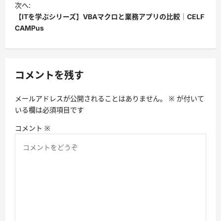
ビ
次へ:
【ITを学ぶシリーズ】VBAマクロと業務アプリの比較｜CELF
ゲ
CAMPus
ー
シ
ョ
コメントを残す
ン
メールアドレスが公開されることはありません。
※
が付いて
いる欄は必須項目です
コメント
※