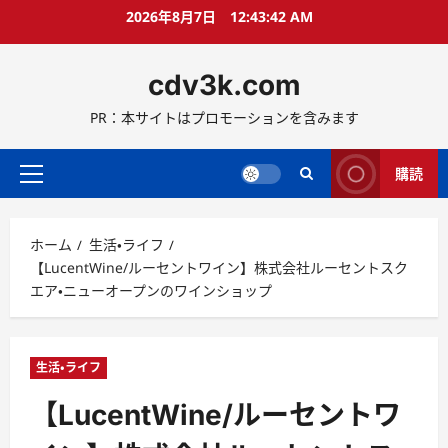
コ
2026年8月7日
12:43:44 AM
ン
テ
cdv3k.com
ン
ツ
PR：本サイトはプロモーションを含みます
へ
ス
キ
購読
メ
ッ
イ
プ
ン
ホーム
生活・ライフ
メ
【LucentWine/ルーセントワイン】株式会社ルーセントスク
ニ
エア・ニューオープンのワインショップ
ュ
ー
生活・ライフ
【LucentWine/ルーセントワ