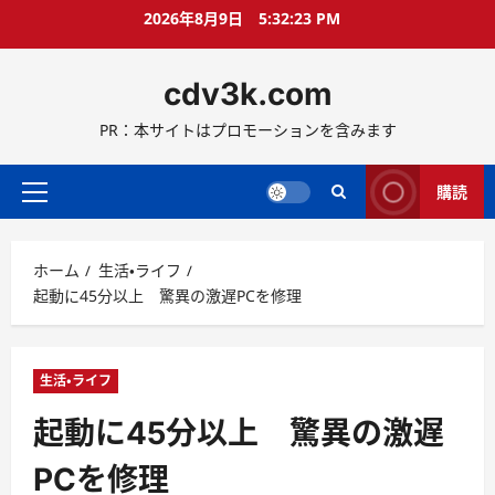
コ
2026年8月9日
5:32:24 PM
ン
テ
cdv3k.com
ン
ツ
PR：本サイトはプロモーションを含みます
へ
ス
キ
購読
メ
ッ
イ
プ
ン
ホーム
生活・ライフ
メ
起動に45分以上 驚異の激遅PCを修理
ニ
ュ
ー
生活・ライフ
起動に45分以上 驚異の激遅
PCを修理