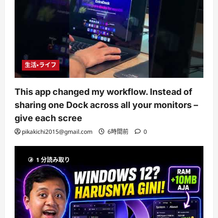
生活・ライフ
This app changed my workflow. Instead of
sharing one Dock across all your monitors –
give each scree
pikakichi2015@gmail.com
6時間前
0
1 分読み取り