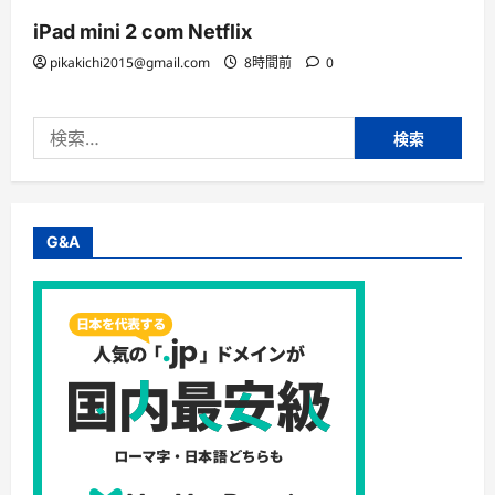
iPad mini 2 com Netflix
pikakichi2015@gmail.com
8時間前
0
検
索:
G&A