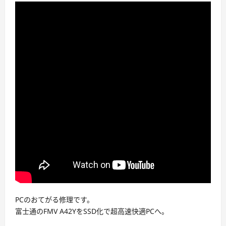
PCのおてがる修理です。
富士通のFMV A42YをSSD化で超高速快適PCへ。