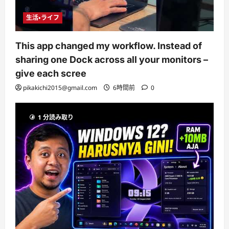
生活・ライフ
This app changed my workflow. Instead of
sharing one Dock across all your monitors –
give each scree
pikakichi2015@gmail.com
6時間前
0
1 分読み取り