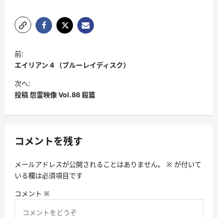
投
前:
稿
エイリアン 4 （ブルーレイディスク）
ナ
次へ:
ビ
投稿 怨霊映像 Vol.86 殺篇
ゲ
ー
シ
コメントを残す
ョ
メールアドレスが公開されることはありません。
※
が付いて
ン
いる欄は必須項目です
コメント
※