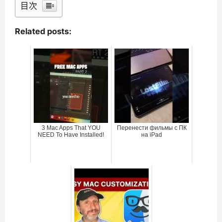
目次
Related posts:
3 Mac Apps That YOU
Перенести фильмы с ПК
NEED To Have Installed!
на iPad