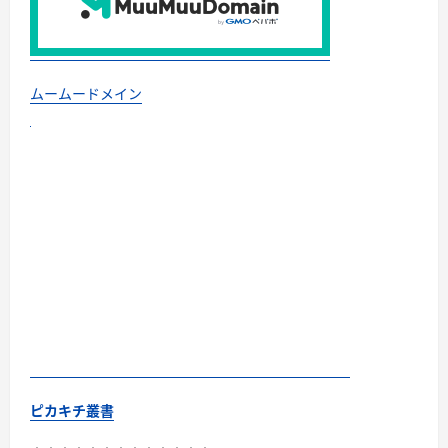
ムームードメイン
ピカキチ叢書