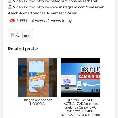
Video Editor: https://instagram.com/MrTechTrek
Video Editor: https://www.instagram.com/cinesayan
#Tech #Smartphones #TeamTechWiser
1099 total views
, 1 views today
目次
Related posts:
Imagen a Video con
¡La "NUEVA" APP
HONOR AI
ACTUALIZADA para los
teléfonos Galaxy y PC
Windows! CAMBIO
RADICAL - Galaxy Connect