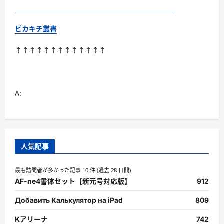
ピカキチ叢書
↑↑↑↑↑↑↑↑↑↑↑↑↑
A:
人気記事
最も訪問者が多かった記事 10 件 (過去 28 日間)
AF-ne4書体セット【新元号対応版】
912
Добавить Калькулятор на iPad
809
Kアリーナ
742