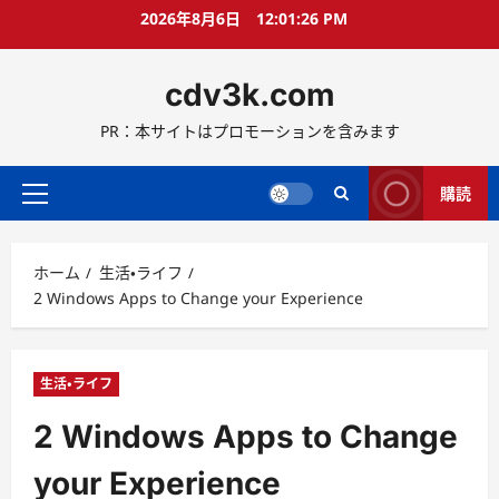
コ
2026年8月6日
12:01:27 PM
ン
テ
cdv3k.com
ン
ツ
PR：本サイトはプロモーションを含みます
へ
ス
キ
購読
メ
ッ
イ
プ
ン
ホーム
生活・ライフ
メ
2 Windows Apps to Change your Experience
ニ
ュ
ー
生活・ライフ
2 Windows Apps to Change
your Experience