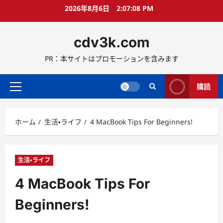
コ
2026年8月6日
2:07:09 PM
ン
テ
cdv3k.com
ン
ツ
PR：本サイトはプロモーションを含みます
へ
ス
キ
購読
メ
ッ
イ
プ
ン
ホーム
生活・ライフ
4 MacBook Tips For Beginners!
メ
ニ
ュ
ー
生活・ライフ
4 MacBook Tips For
Beginners!