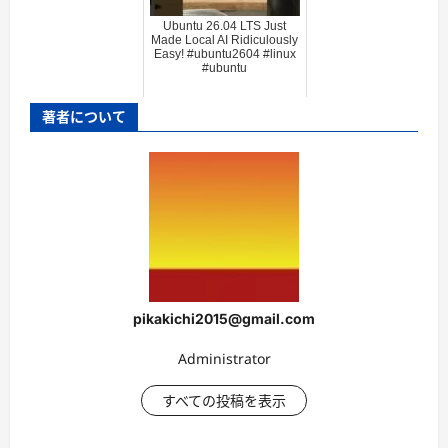
Ubuntu 26.04 LTS Just
Made Local AI Ridiculously
Easy! #ubuntu2604 #linux
#ubuntu
著者について
pikakichi2015@gmail.com
Administrator
すべての投稿を表示