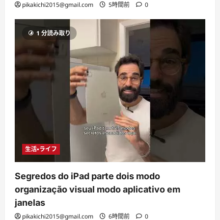
pikakichi2015@gmail.com
5時間前
0
1 分読み取り
生活・ライフ
Segredos do iPad parte dois modo
organização visual modo aplicativo em
janelas
pikakichi2015@gmail.com
6時間前
0