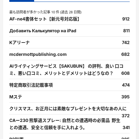
最も訪問者が多かった記事 10 件 (過去 28 日間)
AF-ne4書体セット【新元号対応版】
912
Добавить Калькулятор на iPad
811
Kアリーナ
742
mcdermottpublishing.com
682
AIライティングサービス【SAKUBUN】 の評判、良い 口コ
ミ、悪い口コミ、メリットとデメリットはどうなの？
608
特定商取引法記載事項
474
Mステ
395
クリスマス、お正月には素敵なプレゼントを大切なあの人に
372
CAー230 熊撃退スプレー: 自然との遭遇時の必需品 野生
との遭遇、安全と信頼を手に入れよう。
341