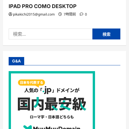
IPAD PRO COMO DESKTOP
pikakichi2015@gmail.com
7時間前
0
検
索:
G&A