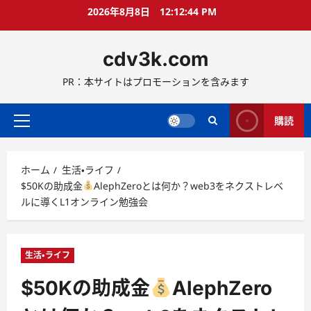
コ
2026年8月8日
12:12:45 PM
ン
テ
cdv3k.com
ン
ツ
PR：本サイトはプロモーションを含みます
へ
ス
キ
購読
メ
ッ
イ
プ
ン
ホーム
生活・ライフ
メ
$50Kの助成金
AlephZeroとは何か？web3をネクストレベ
ニ
ルに導くL1オンライン勉強会
ュ
ー
生活・ライフ
$50Kの助成金
AlephZero