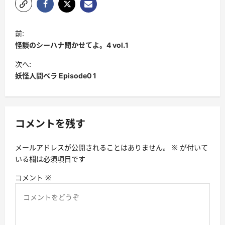
投
前:
稿
怪談のシーハナ聞かせてよ。4 vol.1
ナ
次へ:
ビ
妖怪人間ベラ Episode0 1
ゲ
ー
シ
コメントを残す
ョ
メールアドレスが公開されることはありません。
※
が付いて
ン
いる欄は必須項目です
コメント
※