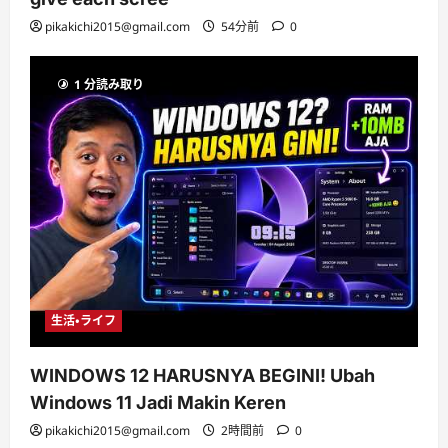
pikakichi2015@gmail.com
54分前
0
1 分読み取り
生活・ライフ
WINDOWS 12 HARUSNYA BEGINI! Ubah
Windows 11 Jadi Makin Keren
pikakichi2015@gmail.com
2時間前
0