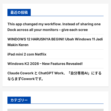
最近の投稿
This app changed my workflow. Instead of sharing one
Dock across all your monitors – give each scree
WINDOWS 12 HARUSNYA BEGINI! Ubah Windows 11 Jadi
Makin Keren
iPad mini 2 com Netflix
Windows K2 2026 – New Features Revealed!
Claude Cowork と ChatGPT Work、「自分専用AI」にする
ならまずCoworkです。
カテゴリー