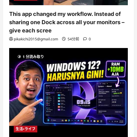
This app changed my workflow. Instead of
sharing one Dock across all your monitors –
give each scree
pikakichi2015@gmail.com
54分前
0
1 分読み取り
生活・ライフ