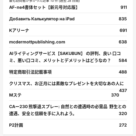
最も訪問者が多かった記事 10 件 (過去 28 日間)
AF-ne4書体セット【新元号対応版】
911
Добавить Калькулятор на iPad
835
Kアリーナ
691
mcdermottpublishing.com
638
AIライティングサービス【SAKUBUN】 の評判、良い 口コ
ミ、悪い口コミ、メリットとデメリットはどうなの？
584
特定商取引法記載事項
488
クリスマス、お正月には素敵なプレゼントを大切なあの人に
437
Mステ
370
CAー230 熊撃退スプレー: 自然との遭遇時の必需品 野生との
遭遇、安全と信頼を手に入れよう。
320
P2計画
272