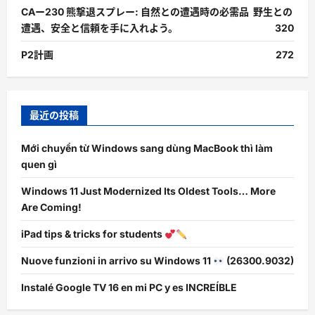
CAー230 熊撃退スプレー: 自然との遭遇時の必需品 野生との
遭遇、安全と信頼を手に入れよう。
320
P2計画
272
最近の投稿
Mới chuyển từ Windows sang dùng MacBook thì làm
quen gì
Windows 11 Just Modernized Its Oldest Tools… More
Are Coming!
iPad tips & tricks for students
Nuove funzioni in arrivo su Windows 11
(26300.9032)
Instalé Google TV 16 en mi PC y es INCREÍBLE