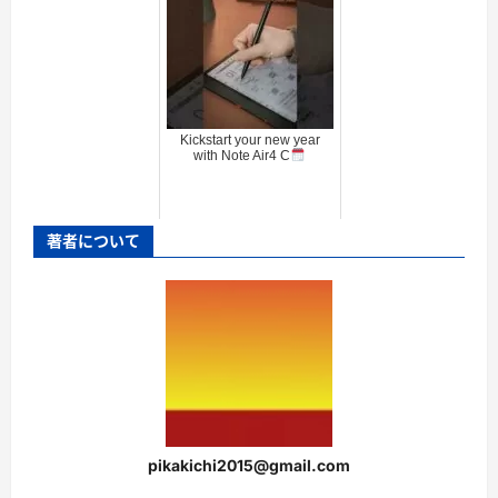
Kickstart your new year
with Note Air4 C
著者について
pikakichi2015@gmail.com