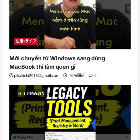
生活・ライフ
Mới chuyển từ Windows sang dùng
MacBook thì làm quen gì
pikakichi2015@gmail.com
10時間前
0
1 分読み取り