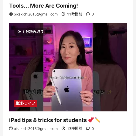
Tools… More Are Coming!
pikakichi2015@gmail.com
11時間前
0
1 分読み取り
生活・ライフ
iPad tips & tricks for students
pikakichi2015@gmail.com
13時間前
0