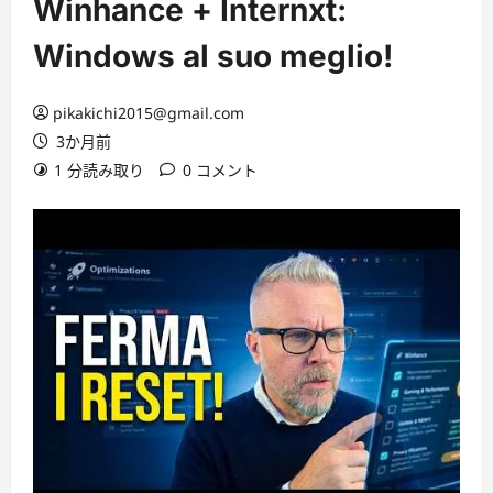
Winhance + Internxt:
Windows al suo meglio!
pikakichi2015@gmail.com
3か月前
1 分読み取り
0 コメント