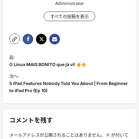
Administrator
すべての投稿を表示
投
前:
稿
O Linux MAIS BONITO que já vi!
ナ
次へ:
ビ
5 iPad Features Nobody Told You About | From Beginner
to iPad Pro (Ep 10)
ゲ
ー
シ
コメントを残す
ョ
ン
メールアドレスが公開されることはありません。
※
が付いて