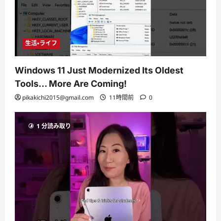
生活・ライフ
Windows 11 Just Modernized Its Oldest
Tools… More Are Coming!
pikakichi2015@gmail.com
11時間前
0
1 分読み取り