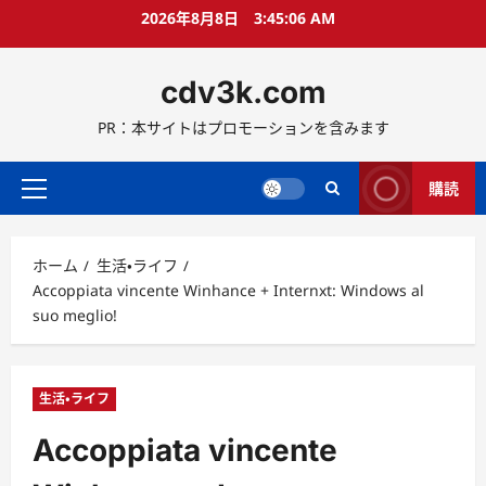
コ
2026年8月8日
3:45:07 AM
ン
テ
cdv3k.com
ン
ツ
PR：本サイトはプロモーションを含みます
へ
ス
キ
購読
メ
ッ
イ
プ
ン
ホーム
生活・ライフ
メ
Accoppiata vincente Winhance + Internxt: Windows al
ニ
suo meglio!
ュ
ー
生活・ライフ
Accoppiata vincente