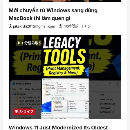
Mới chuyển từ Windows sang dùng
MacBook thì làm quen gì
pikakichi2015@gmail.com
10時間前
0
1 分読み取り
生活・ライフ
Windows 11 Just Modernized Its Oldest