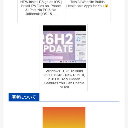
NEW Install ESign on iOS |
This AI Website Builds
Install IPA Files on iPhone
Healthcare Apps for You
& iPad ,No PC & No
Jailbreak [iOS 15–...
Windows 11 26H2 Build
26300.8346 - New Run UI,
2TB FAT32 & Hidden
Features You Can Enable
NOW!
著者について