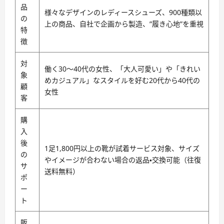
品
様々なデザインのレディースシューズ、900種類以
の
上の商品、自社で企画から製造、”履き心地”を重視
特
徴
対
働く30〜40代の女性、「大人可愛い」や「きれい
象
めカジュアル」なスタイルを好む20代から40代の
顧
女性
客
購
入
後
1足1,800円以上の靴が試着サービス対象、サイズ
の
やイメージが合わない場合の返品・交換可能（往復
サ
送料無料）
ポ
ー
ト
販