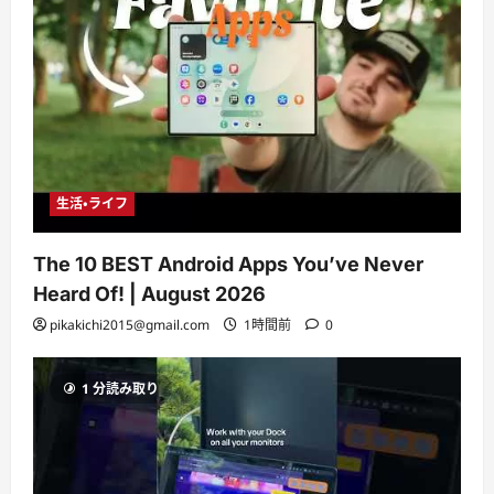
生活・ライフ
The 10 BEST Android Apps You’ve Never
Heard Of! | August 2026
pikakichi2015@gmail.com
1時間前
0
1 分読み取り