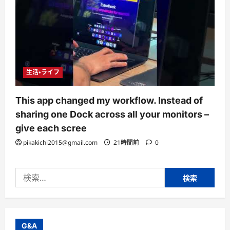
生活・ライフ
This app changed my workflow. Instead of
sharing one Dock across all your monitors –
give each scree
pikakichi2015@gmail.com
21時間前
0
検
索:
G&A