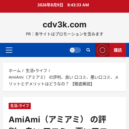
コ
2026年8月9日
8:43:34 AM
ン
テ
cdv3k.com
ン
ツ
PR：本サイトはプロモーションを含みます
へ
ス
キ
購読
メ
ッ
イ
プ
ン
ホーム
生活・ライフ
メ
AmiAmi（アミアミ） の評判、良い 口コミ、悪い口コミ、メ
ニ
リットとデメリットはどうなの？ 【徹底解説】
ュ
ー
生活・ライフ
AmiAmi（アミアミ） の評