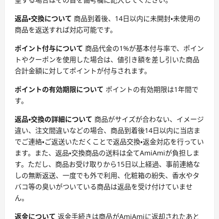
返品・交換について
商品到着後、14日以内に未開封・未使用の
商品を返送すれば対応可能です。
ポイント付与について
商品代金の1%が基本付与率で、ポイン
トやクーポンを使用した場合は、値引き額を差し引いた商品
合計金額に対してポイントが付与されます。
ポイントの有効期限について
ポイントの有効期限は1年間で
す。
返品・交換の詳細について
商品がサイズが合わない、イメージ
違い、注文間違いなどの場合、商品到着後14日以内に当店ま
でご連絡・ご返送いただくことで返品交換・返金対応を行ってい
ます。また、返品・交換商品の送料は全てAmiAmiが負担しま
す。ただし、商品お受け取りから15日以上経過、事前連絡な
しの無断返送、一度でも外で利用、化粧箱の紛失、香水やタ
バコ等の臭いがついている商品は返品を受け付けていませ
ん。
返金について
返金手続きは商品がAmiAmiに返却されたあと