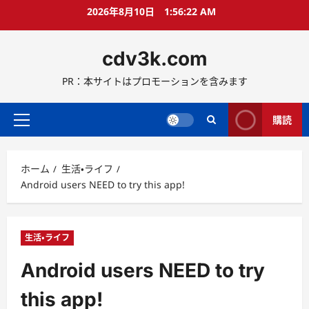
コ
2026年8月10日
1:56:23 AM
ン
テ
cdv3k.com
ン
ツ
PR：本サイトはプロモーションを含みます
へ
ス
キ
購読
メ
ッ
イ
プ
ン
ホーム
生活・ライフ
メ
Android users NEED to try this app!
ニ
ュ
ー
生活・ライフ
Android users NEED to try
this app!