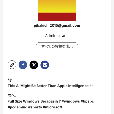
pikakichi2015@gmail.com
Administrator
すべての投稿を表示
投
前:
稿
This AI Might Be Better Than Apple Intelligence
ナ
次へ:
ビ
Full Size Windows Berapasih ? #windows #tipspc
#pcgaming #shorts #microsoft
ゲ