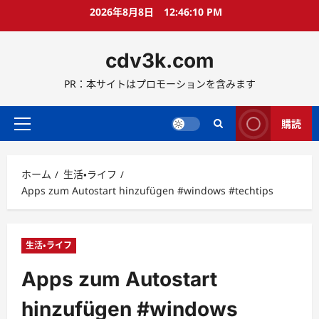
コ
2026年8月8日
12:46:11 PM
ン
テ
cdv3k.com
ン
ツ
PR：本サイトはプロモーションを含みます
へ
ス
キ
購読
メ
ッ
イ
プ
ン
ホーム
生活・ライフ
メ
Apps zum Autostart hinzufügen #windows #techtips
ニ
ュ
ー
生活・ライフ
Apps zum Autostart
hinzufügen #windows