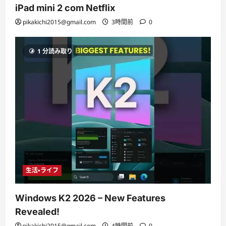
iPad mini 2 com Netflix
pikakichi2015@gmail.com
3時間前
0
1 分読み取り
生活・ライフ
Windows K2 2026 – New Features
Revealed!
pikakichi2015@gmail.com
4時間前
0