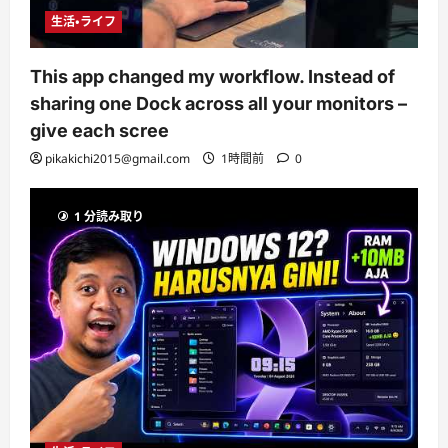
生活・ライフ
This app changed my workflow. Instead of
sharing one Dock across all your monitors –
give each scree
pikakichi2015@gmail.com
1時間前
0
1 分読み取り