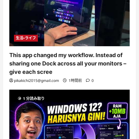
生活・ライフ
This app changed my workflow. Instead of
sharing one Dock across all your monitors –
give each scree
pikakichi2015@gmail.com
1時間前
0
1 分読み取り