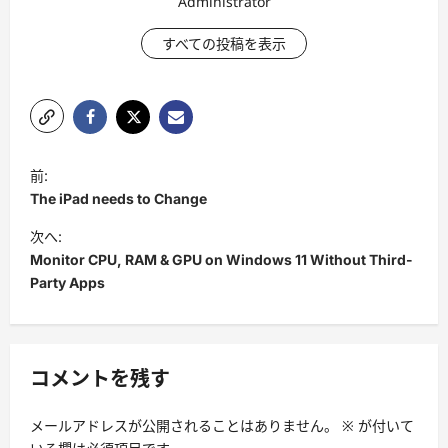
Administrator
すべての投稿を表示
投
前:
稿
The iPad needs to Change
ナ
次へ:
ビ
Monitor CPU, RAM & GPU on Windows 11 Without Third-
Party Apps
ゲ
ー
シ
コメントを残す
ョ
ン
メールアドレスが公開されることはありません。
※
が付いて