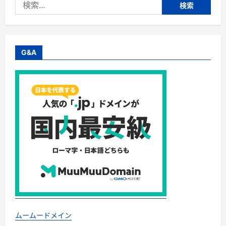
検
索:
G&A
ムームードメイン