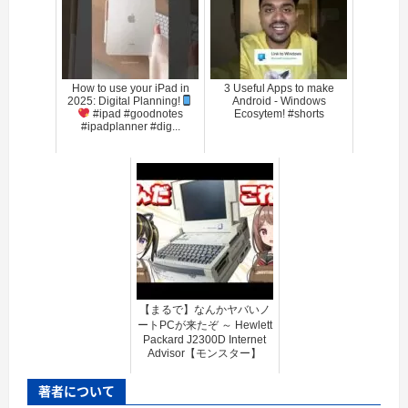
How to use your iPad in
3 Useful Apps to make
2025: Digital Planning!
Android - Windows
#ipad #goodnotes
Ecosytem! #shorts
#ipadplanner #dig...
【まるで】なんかヤバいノ
ートPCが来たぞ ～ Hewlett
Packard J2300D Internet
Advisor【モンスター】
著者について