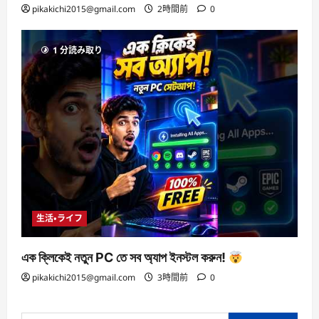
pikakichi2015@gmail.com
2時間前
0
1 分読み取り
生活・ライフ
এক ক্লিকেই নতুন PC তে সব অ্যাপ ইনস্টল করুন!
pikakichi2015@gmail.com
3時間前
0