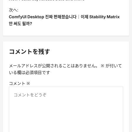
ビ
次へ:
ComfyUI Desktop 진짜 편해졌습니다｜이제 Stability Matrix
ゲ
안 써도 될까?
ー
シ
ョ
コメントを残す
ン
メールアドレスが公開されることはありません。
※
が付いて
いる欄は必須項目です
コメント
※