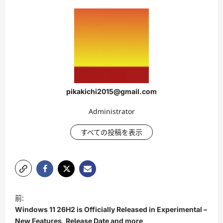
pikakichi2015@gmail.com
Administrator
すべての投稿を表示
投
前:
稿
Windows 11 26H2 is Officially Released in Experimental –
ナ
New Features, Release Date and more