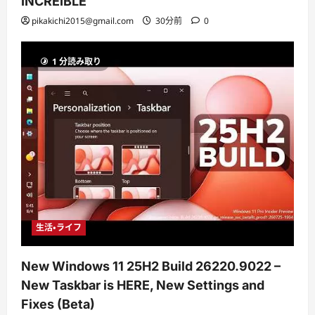
INCREÍBLE
pikakichi2015@gmail.com
30分前
0
1 分読み取り
生活・ライフ
New Windows 11 25H2 Build 26220.9022 –
New Taskbar is HERE, New Settings and
Fixes (Beta)