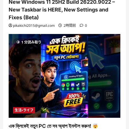
New Windows 11 25H2 Build 26220.9022 –
New Taskbar is HERE, New Settings and
Fixes (Beta)
pikakichi2015@gmail.com
2時間前
0
1 分読み取り
生活・ライフ
এক ক্লিকেই নতুন PC তে সব অ্যাপ ইনস্টল করুন!