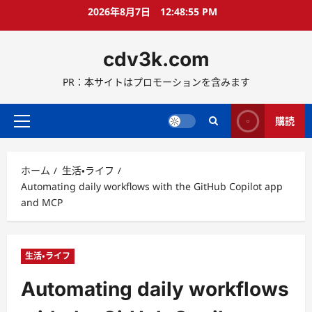
コ
2026年8月7日
12:48:56 PM
ン
テ
cdv3k.com
ン
ツ
PR：本サイトはプロモーションを含みます
へ
ス
キ
購読
メ
ッ
イ
プ
ン
ホーム
生活・ライフ
メ
Automating daily workflows with the GitHub Copilot app
ニ
and MCP
ュ
ー
生活・ライフ
Automating daily workflows