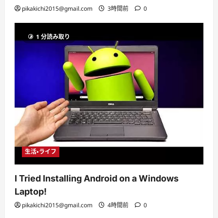
pikakichi2015@gmail.com
3時間前
0
1 分読み取り
生活・ライフ
I Tried Installing Android on a Windows
Laptop!
pikakichi2015@gmail.com
4時間前
0