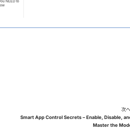
you NEED to
ow
次へ
Smart App Control Secrets – Enable, Disable, an
Master the Mod