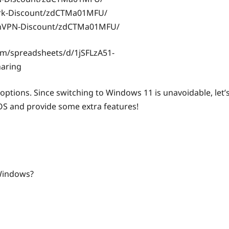
hark-Discount/zdCTMa01MFU/
tonVPN-Discount/zdCTMa01MFU/
om/spreadsheets/d/1jSFLzA51-
aring
 options. Since switching to Windows 11 is unavoidable, let’
OS and provide some extra features!
 Windows?