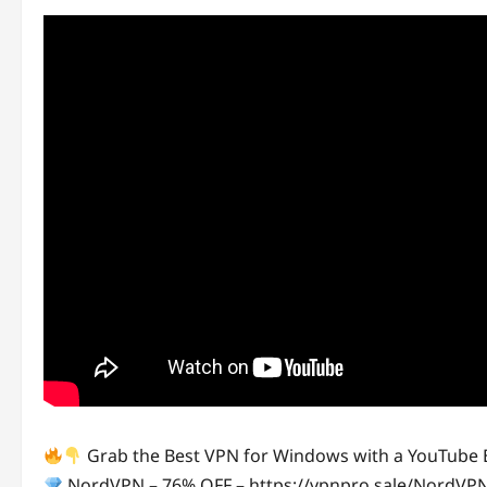
Grab the Best VPN for Windows with a YouTube E
NordVPN – 76% OFF – https://vpnpro.sale/NordV