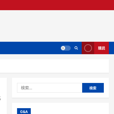
購読
検
索:
6
G&A