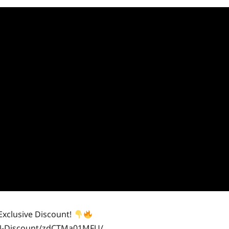
xclusive Discount!
PN-Discount/zdCTMa01MFU/