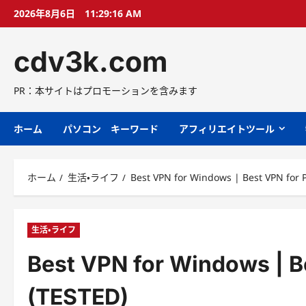
コ
2026年8月6日
11:29:17 AM
ン
テ
cdv3k.com
ン
ツ
へ
PR：本サイトはプロモーションを含みます
ス
キ
ホーム
パソコン キーワード
アフィリエイトツール
ッ
プ
ホーム
生活・ライフ
Best VPN for Windows | Best VPN for 
生活・ライフ
Best VPN for Windows | B
(TESTED)