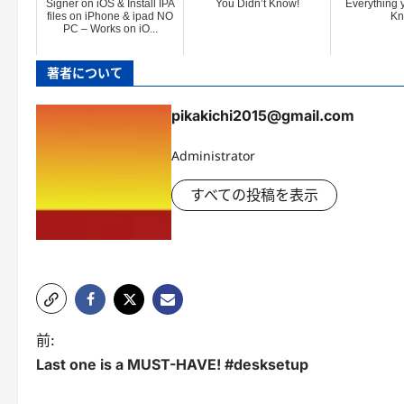
Signer on iOS & Install IPA
You Didn’t Know!
Everything 
files on iPhone & ipad NO
Kn
PC – Works on iO...
著者について
pikakichi2015@gmail.com
Administrator
すべての投稿を表示
投
前:
Last one is a MUST-HAVE! #desksetup
稿