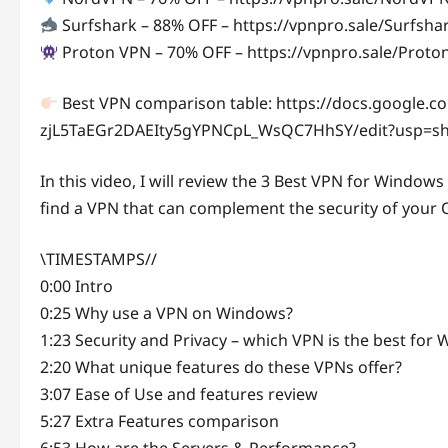
Surfshark – 88% OFF – https://vpnpro.sale/Surfs
Proton VPN – 70% OFF – https://vpnpro.sale/Pro
Best VPN comparison table: https://docs.google.c
zjL5TaEGr2DAEIty5gYPNCpL_WsQC7HhSY/edit?usp=sh
In this video, I will review the 3 Best VPN for Windows
find a VPN that can complement the security of your 
\TIMESTAMPS//
0:00 Intro
0:25 Why use a VPN on Windows?
1:23 Security and Privacy – which VPN is the best for
2:20 What unique features do these VPNs offer?
3:07 Ease of Use and features review
5:27 Extra Features comparison