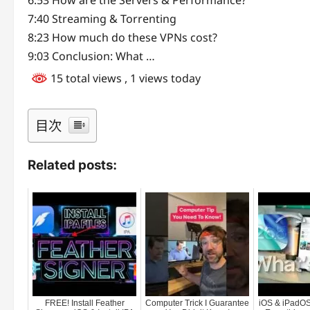
6:53 How are the Servers & Performance?
7:40 Streaming & Torrenting
8:23 How much do these VPNs cost?
9:03 Conclusion: What …
15 total views
, 1 views today
目次
Related posts:
FREE! Install Feather
Computer Trick I Guarantee
iOS & iPadOS 