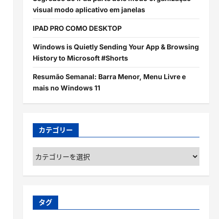
visual modo aplicativo em janelas
IPAD PRO COMO DESKTOP
Windows is Quietly Sending Your App & Browsing
History to Microsoft #Shorts
Resumão Semanal: Barra Menor, Menu Livre e
mais no Windows 11
カテゴリー
カ
テ
ゴ
リ
ー
タグ