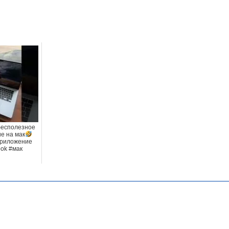
бесполезное
е на мак
Приложение
ok #мак