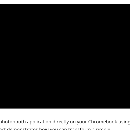
nal photobooth application directly on your Chromebook usin
oject demonstrates how you can transform a simple