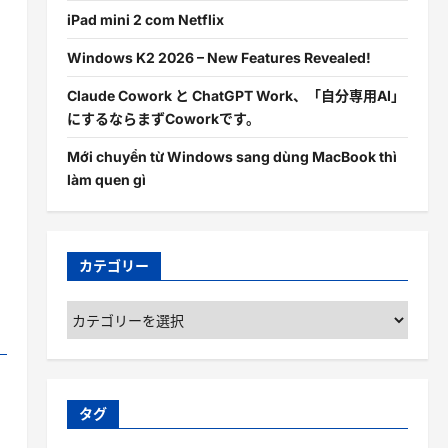
iPad mini 2 com Netflix
Windows K2 2026 – New Features Revealed!
Claude Cowork と ChatGPT Work、「自分専用AI」
にするならまずCoworkです。
Mới chuyển từ Windows sang dùng MacBook thì
làm quen gì
カテゴリー
カ
テ
ゴ
リ
ー
タグ