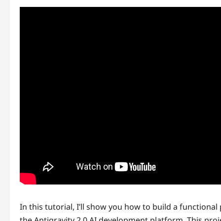
In this tutorial, I’ll show you how to build a functio
the Antigravity 2.0 AI development platform. This pr