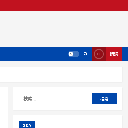
購読
検
索:
G&A