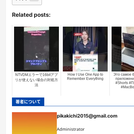
Related posts:
How I Use One App to
Это самое 
NTVDMエラーで16bitアプ
Remember Everything
приложени
リが使えない場合の対処方
#Shorts #
法
#MacBo
著者について
pikakichi2015@gmail.com
Administrator