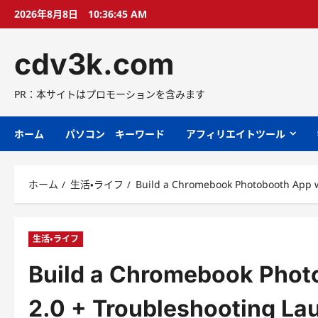
コ
2026年8月8日
10:36:46 AM
ン
テ
cdv3k.com
ン
ツ
へ
PR：本サイトはプロモーションを含みます
ス
キ
ホーム
パソコン キーワード
アフィリエイトツール
ッ
プ
ホーム
生活・ライフ
Build a Chromebook Photobooth App wi
生活・ライフ
Build a Chromebook Photo
2.0 + Troubleshooting La