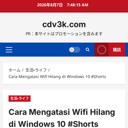
コ
2026年8月7日
7:48:16 AM
ン
テ
cdv3k.com
ン
ツ
PR：本サイトはプロモーションを含みます
へ
ス
キ
購読
メ
ッ
イ
プ
ン
ホーム
生活・ライフ
メ
Cara Mengatasi Wifi Hilang di Windows 10 #Shorts
ニ
ュ
ー
生活・ライフ
Cara Mengatasi Wifi Hilang
di Windows 10 #Shorts