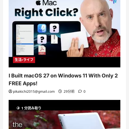
生活・ライフ
I Built macOS 27 on Windows 11 With Only 2
FREE Apps!
pikakichi2015@gmail.com
29分前
0
1 分読み取り