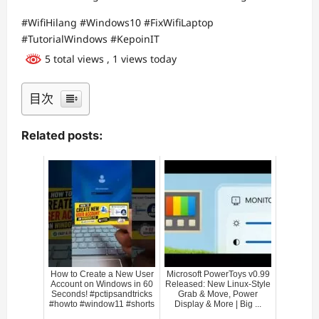
#WifiHilang #Windows10 #FixWifiLaptop
#TutorialWindows #KepoinIT
5 total views
, 1 views today
目次
Related posts:
How to Create a New User
Microsoft PowerToys v0.99
Account on Windows in 60
Released: New Linux-Style
Seconds! #pctipsandtricks
Grab & Move, Power
#howto #window11 #shorts
Display & More | Big ...