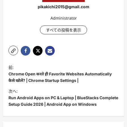
pikakichi2015@gmail.com
Administrator
すべての投稿を表示
投
前:
稿
Chrome Open करते ही Favorite Websites Automatically
ナ
कैसे खोलें? | Chrome Startup Settings |
ビ
次へ:
Run Android Apps on PC & Laptop | BlueStacks Complete
ゲ
Setup Guide 2026 | Android App on Windows
ー
シ
ョ