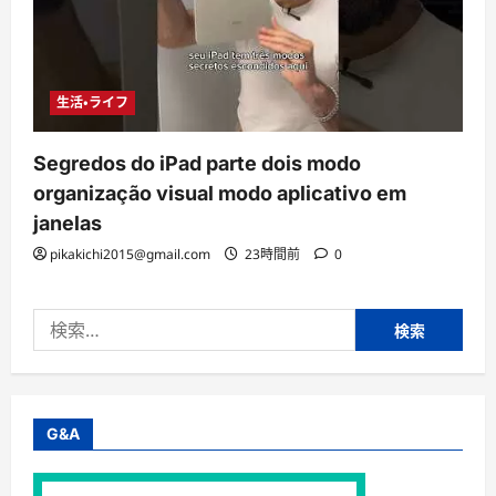
生活・ライフ
Segredos do iPad parte dois modo
organização visual modo aplicativo em
janelas
pikakichi2015@gmail.com
23時間前
0
検
索:
G&A