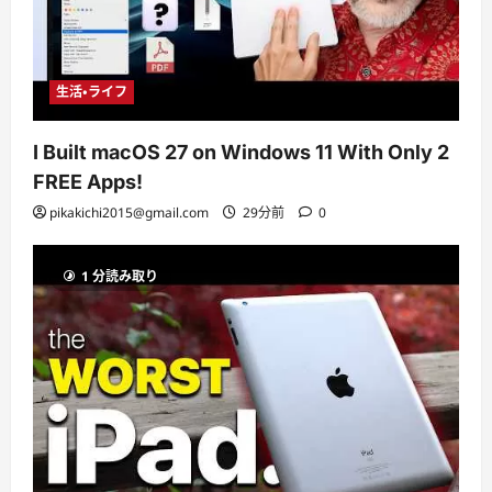
生活・ライフ
I Built macOS 27 on Windows 11 With Only 2
FREE Apps!
pikakichi2015@gmail.com
29分前
0
1 分読み取り