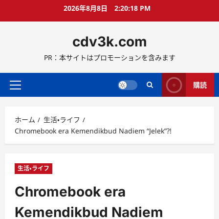
コ
2026年8月8日
2:20:19 PM
ン
テ
cdv3k.com
ン
ツ
PR：本サイトはプロモーションを含みます
へ
ス
キ
購読
メ
ッ
イ
プ
ン
ホーム
生活・ライフ
メ
Chromebook era Kemendikbud Nadiem “Jelek”?!
ニ
ュ
ー
生活・ライフ
Chromebook era
Kemendikbud Nadiem