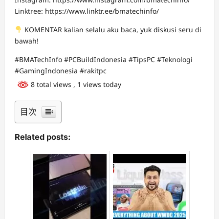
Linktree: https://www.linktr.ee/bmatechinfo/
KOMENTAR kalian selalu aku baca, yuk diskusi seru di
bawah!
#BMATechInfo #PCBuildIndonesia #TipsPC #Teknologi
#GamingIndonesia #rakitpc
8 total views
, 1 views today
目次
Related posts: