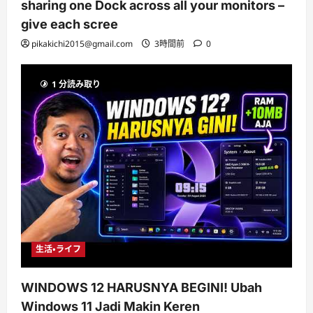
sharing one Dock across all your monitors –
give each scree
pikakichi2015@gmail.com
3時間前
0
1 分読み取り
生活・ライフ
WINDOWS 12 HARUSNYA BEGINI! Ubah
Windows 11 Jadi Makin Keren