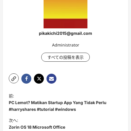
pikakichi2015@gmail.com
Administrator
すべての投稿を表示
投
前:
稿
PC Lemot? Matikan Startup App Yang Tidak Perlu
ナ
#harryshares #tutorial #windows
ビ
次へ:
Zorin OS 18 Microsoft Office
ゲ