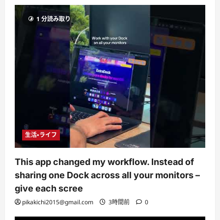
1 分読み取り
生活・ライフ
This app changed my workflow. Instead of
sharing one Dock across all your monitors –
give each scree
pikakichi2015@gmail.com
3時間前
0