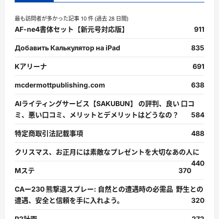
最も訪問者が多かった記事 10 件 (過去 28 日間)
AF-ne4書体セット【新元号対応版】
911
Добавить Калькулятор на iPad
835
Kアリーナ
691
mcdermottpublishing.com
638
AIライティングサービス【SAKUBUN】 の評判、良い 口コ
ミ、悪い口コミ、メリットとデメリットはどうなの？
584
特定商取引法記載事項
488
クリスマス、お正月には素敵なプレゼントを大切なあの人に
440
Mステ
370
CAー230 熊撃退スプレー: 自然との遭遇時の必需品 野生との
遭遇、安全と信頼を手に入れよう。
320
P2計画
272