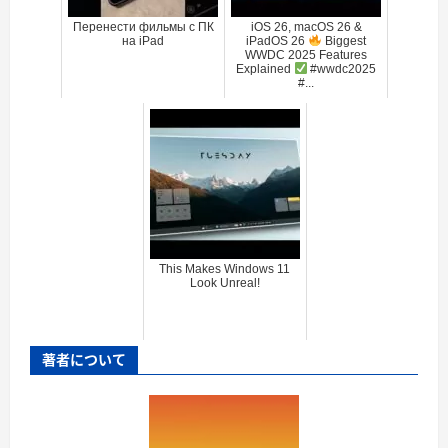
Перенести фильмы с ПК
iOS 26, macOS 26 &
на iPad
iPadOS 26
Biggest
WWDC 2025 Features
Explained
#wwdc2025
#...
This Makes Windows 11
Look Unreal!
著者について