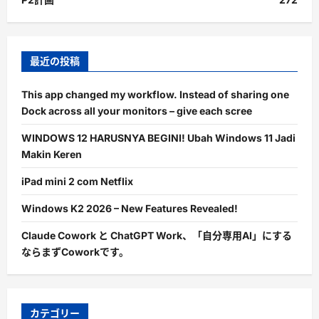
最近の投稿
This app changed my workflow. Instead of sharing one
Dock across all your monitors – give each scree
WINDOWS 12 HARUSNYA BEGINI! Ubah Windows 11 Jadi
Makin Keren
iPad mini 2 com Netflix
Windows K2 2026 – New Features Revealed!
Claude Cowork と ChatGPT Work、「自分専用AI」にする
ならまずCoworkです。
カテゴリー