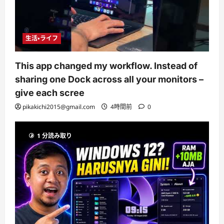
生活・ライフ
This app changed my workflow. Instead of
sharing one Dock across all your monitors –
give each scree
pikakichi2015@gmail.com
4時間前
0
1 分読み取り