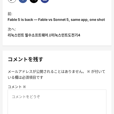
投
前:
稿
Fable 5 is back — Fable vs Sonnet 5, same app, one shot
ナ
次へ:
ビ
리눅스민트 필수소프트웨어 //리눅스민트도전기4
ゲ
ー
シ
コメントを残す
ョ
メールアドレスが公開されることはありません。
※
が付いて
ン
いる欄は必須項目です
コメント
※