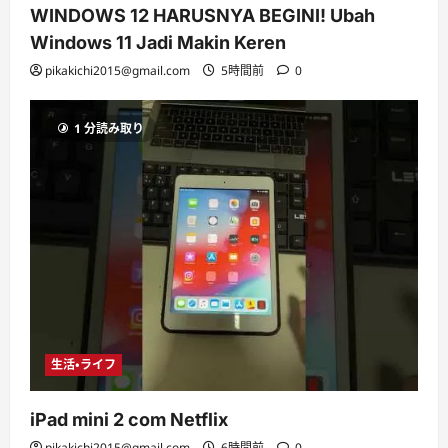
WINDOWS 12 HARUSNYA BEGINI! Ubah
Windows 11 Jadi Makin Keren
pikakichi2015@gmail.com
5時間前
0
1 分読み取り
生活・ライフ
iPad mini 2 com Netflix
pikakichi2015@gmail.com
6時間前
0