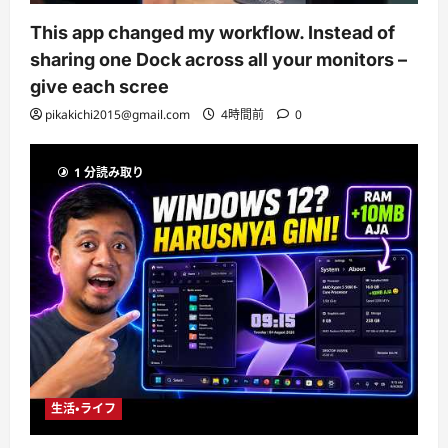
This app changed my workflow. Instead of
sharing one Dock across all your monitors –
give each scree
pikakichi2015@gmail.com
4時間前
0
1 分読み取り
生活・ライフ