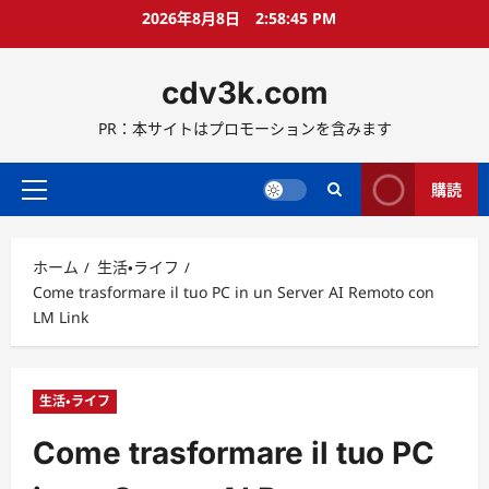
コ
2026年8月8日
2:58:46 PM
ン
テ
cdv3k.com
ン
ツ
PR：本サイトはプロモーションを含みます
へ
ス
キ
購読
メ
ッ
イ
プ
ン
ホーム
生活・ライフ
メ
Come trasformare il tuo PC in un Server AI Remoto con
ニ
LM Link
ュ
ー
生活・ライフ
Come trasformare il tuo PC