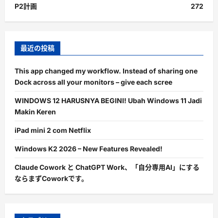
P2計画
272
最近の投稿
This app changed my workflow. Instead of sharing one
Dock across all your monitors – give each scree
WINDOWS 12 HARUSNYA BEGINI! Ubah Windows 11 Jadi
Makin Keren
iPad mini 2 com Netflix
Windows K2 2026 – New Features Revealed!
Claude Cowork と ChatGPT Work、「自分専用AI」にする
ならまずCoworkです。