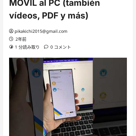
MÓVIL al PC (también
vídeos, PDF y más)
pikakichi2015@gmail.com
2年前
1 分読み取り
0 コメント