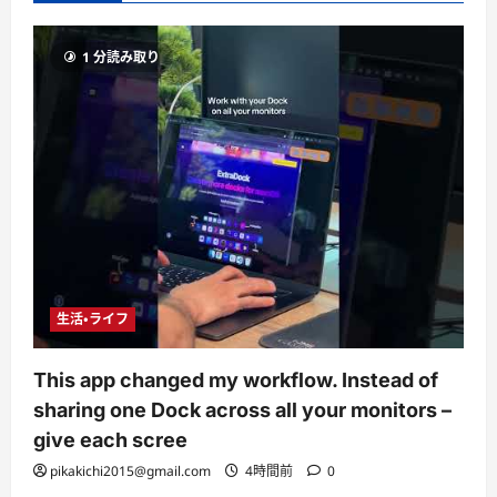
1 分読み取り
生活・ライフ
This app changed my workflow. Instead of
sharing one Dock across all your monitors –
give each scree
pikakichi2015@gmail.com
4時間前
0