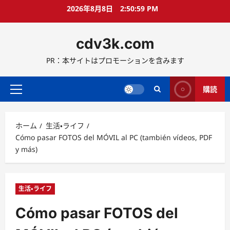
コ
2026年8月8日
2:51:00 PM
ン
テ
cdv3k.com
ン
ツ
PR：本サイトはプロモーションを含みます
へ
ス
キ
購読
メ
ッ
イ
プ
ン
ホーム
生活・ライフ
メ
Cómo pasar FOTOS del MÓVIL al PC (también vídeos, PDF
ニ
y más)
ュ
ー
生活・ライフ
Cómo pasar FOTOS del