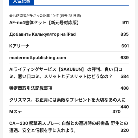
人気記事
最も訪問者が多かった記事 10 件 (過去 28 日間)
AF-ne4書体セット【新元号対応版】
911
Добавить Калькулятор на iPad
835
Kアリーナ
691
mcdermottpublishing.com
639
AIライティングサービス【SAKUBUN】 の評判、良い 口コ
ミ、悪い口コミ、メリットとデメリットはどうなの？
584
特定商取引法記載事項
488
クリスマス、お正月には素敵なプレゼントを大切なあの人に
440
Mステ
370
CAー230 熊撃退スプレー: 自然との遭遇時の必需品 野生との
遭遇、安全と信頼を手に入れよう。
320