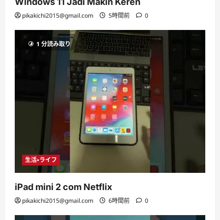
Windows 11 Jadi Makin Keren
pikakichi2015@gmail.com
5時間前
0
1 分読み取り
生活・ライフ
iPad mini 2 com Netflix
pikakichi2015@gmail.com
6時間前
0