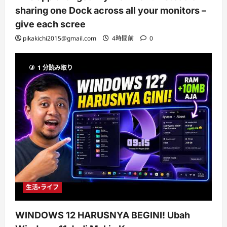
sharing one Dock across all your monitors –
give each scree
pikakichi2015@gmail.com
4時間前
0
1 分読み取り
生活・ライフ
WINDOWS 12 HARUSNYA BEGINI! Ubah