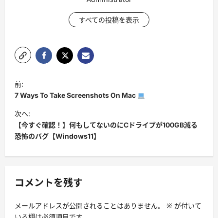
すべての投稿を表示
投
前:
稿
7 Ways To Take Screenshots On Mac
ナ
次へ:
ビ
【今すぐ確認！】何もしてないのにCドライブが100GB減る
恐怖のバグ【Windows11】
ゲ
ー
シ
コメントを残す
ョ
ン
メールアドレスが公開されることはありません。
※
が付いて
いる欄は必須項目です