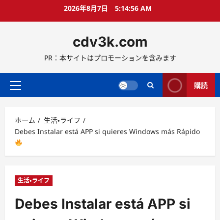
コ
2026年8月7日
5:14:57 AM
ン
テ
cdv3k.com
ン
ツ
PR：本サイトはプロモーションを含みます
へ
ス
キ
購読
メ
ッ
イ
プ
ン
ホーム
生活・ライフ
メ
Debes Instalar está APP si quieres Windows más Rápido
ニ
ュ
ー
生活・ライフ
Debes Instalar está APP si