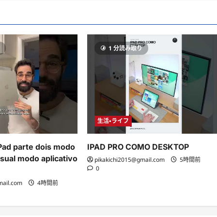
り
1 分読み取り
生活・ライフ
Pad parte dois modo
IPAD PRO COMO DESKTOP
sual modo aplicativo
pikakichi2015@gmail.com
5時間前
0
mail.com
4時間前