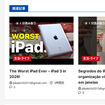
関連記事
1 分読み取り
1 分読み取
生活・ライフ
生活・ライフ
The Worst iPad Ever – iPad 3 in
Segredos do i
2026!
organização vi
em janelas
pikakichi2015@gmail.com
3時間前
0
pikakichi2015@g
0