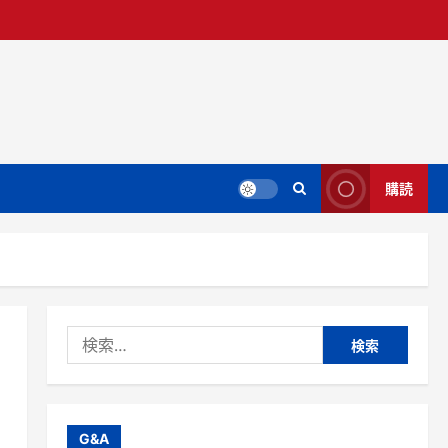
購読
検
索:
G&A