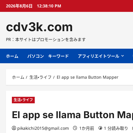
コ
2026年8月6日
12:38:11 PM
ン
テ
cdv3k.com
ン
ツ
へ
PR：本サイトはプロモーションを含みます
ス
キ
ホーム
パソコン キーワード
アフィリエイトツール
ッ
プ
ホーム
生活・ライフ
El app se llama Button Mapper
生活・ライフ
El app se llama Button M
pikakichi2015@gmail.com
1か月前
1 分読み取り