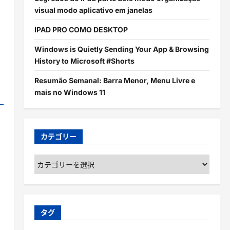
visual modo aplicativo em janelas
IPAD PRO COMO DESKTOP
Windows is Quietly Sending Your App & Browsing
History to Microsoft #Shorts
Resumão Semanal: Barra Menor, Menu Livre e
mais no Windows 11
カテゴリー
カ
テ
ゴ
リ
ー
タグ