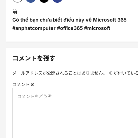
投
前:
Có thể bạn chưa biết điều này về Microsoft 365
稿
#anphatcomputer #office365 #microsoft
ナ
ビ
ゲ
コメントを残す
ー
メールアドレスが公開されることはありません。
※
が付いてい
シ
コメント
※
ョ
ン