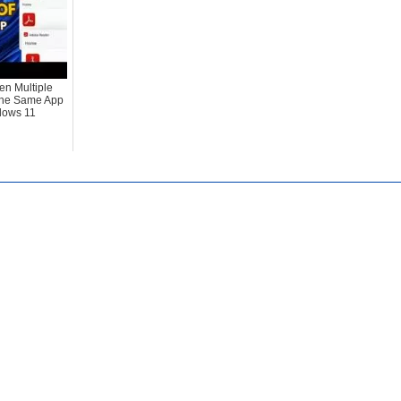
n Multiple
the Same App
dows 11