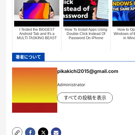
I Tested the BIGGEST
How To Install Apps Using
How to Ope
Android Tab and It's a
Double Click Instead Of
Windows of 
MULTI-TASKING BEAST
Password On iPhone
in Win
著者について
pikakichi2015@gmail.com
Administrator
すべての投稿を表示