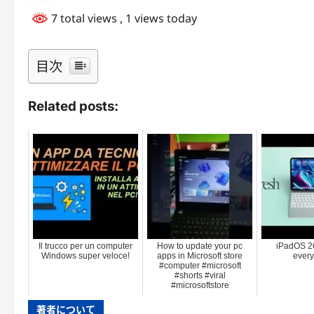
7 total views
, 1 views today
目次
Related posts:
Il trucco per un computer
How to update your pc
iPadOS 2
Windows super veloce!
apps in Microsoft store
every
#computer #microsoft
#shorts #viral
#microsoftstore
著者について