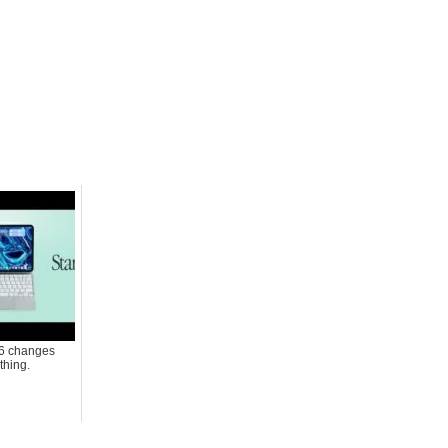
6 changes
thing.