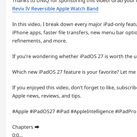
Thanks to UNIQ for sponsoring this video! Grab your
Revix IV Reversible Apple Watch Band
In this video, I break down every major iPad-only fea
iPhone apps, faster file transfers, new menu bar opti
refinements, and more.
If you’re wondering whether iPadOS 27 is worth the u
Which new iPadOS 27 feature is your favorite? Let m
If you enjoyed this video, don’t forget to like, subscrib
Apple news, reviews, and tips.
#Apple #iPadOS27 #iPad #AppleIntelligence #iPadPr
Chapters ➡
0:0…