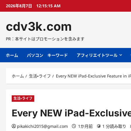
コ
2026年8月7日
12:15:17 AM
ン
テ
cdv3k.com
ン
ツ
へ
PR：本サイトはプロモーションを含みます
ス
キ
ホーム
パソコン キーワード
アフィリエイトツール
ッ
プ
ホーム
生活・ライフ
Every NEW iPad-Exclusive Feature in i
生活・ライフ
Every NEW iPad-Exclusive
pikakichi2015@gmail.com
1か月前
1 分読み取り