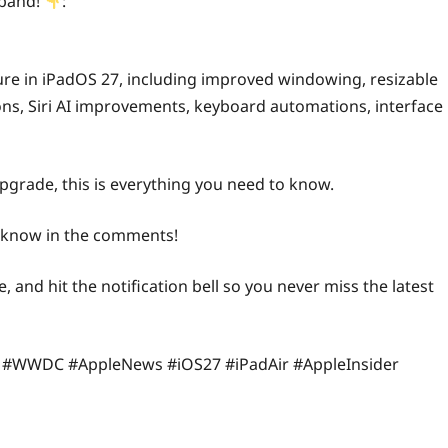
 band!
:
ture in iPadOS 27, including improved windowing, resizable
ons, Siri AI improvements, keyboard automations, interface
pgrade, this is everything you need to know.
e know in the comments!
e, and hit the notification bell so you never miss the latest
o #WWDC #AppleNews #iOS27 #iPadAir #AppleInsider