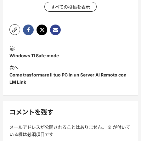
すべての投稿を表示
投
前:
稿
Windows 11 Safe mode
ナ
次へ:
ビ
Come trasformare il tuo PC in un Server AI Remoto con
LM Link
ゲ
ー
シ
コメントを残す
ョ
ン
メールアドレスが公開されることはありません。
※
が付いて
いる欄は必須項目です