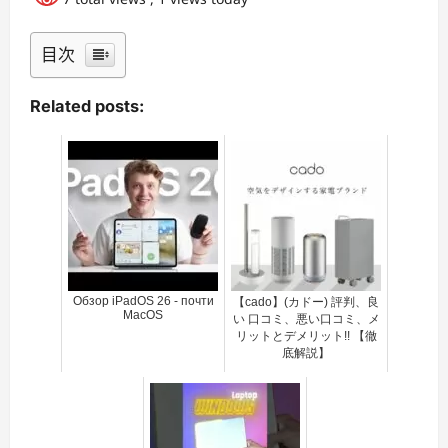
目次
Related posts:
Обзор iPadOS 26 - почти
【cado】(カドー) 評判、良
MacOS
い 口コミ、悪い口コミ、メ
リットとデメリット!! 【徹
底解説】