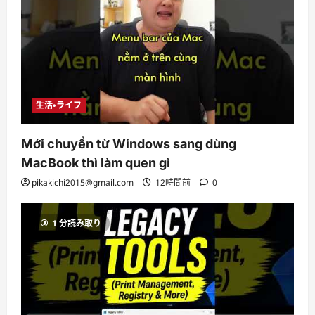
生活・ライフ
Mới chuyển từ Windows sang dùng
MacBook thì làm quen gì
pikakichi2015@gmail.com
12時間前
0
1 分読み取り