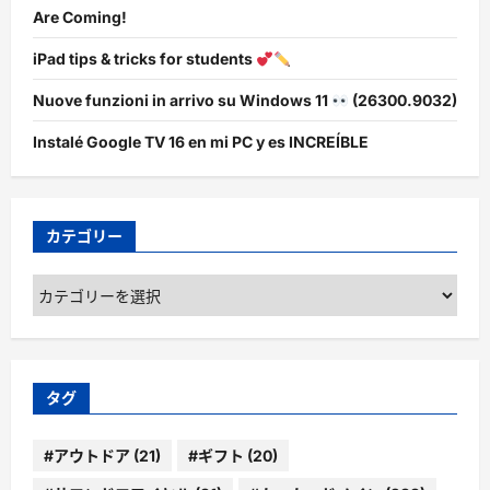
Are Coming!
iPad tips & tricks for students
Nuove funzioni in arrivo su Windows 11
(26300.9032)
Instalé Google TV 16 en mi PC y es INCREÍBLE
カテゴリー
カ
テ
ゴ
リ
ー
タグ
#アウトドア
(21)
#ギフト
(20)