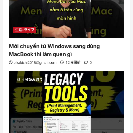
生活・ライフ
Mới chuyển từ Windows sang dùng
MacBook thì làm quen gì
pikakichi2015@gmail.com
12時間前
0
1 分読み取り