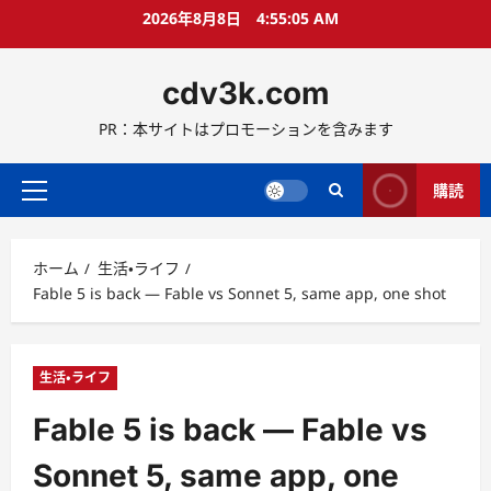
コ
2026年8月8日
4:55:06 AM
ン
テ
cdv3k.com
ン
ツ
PR：本サイトはプロモーションを含みます
へ
ス
キ
購読
メ
ッ
イ
プ
ン
ホーム
生活・ライフ
メ
Fable 5 is back — Fable vs Sonnet 5, same app, one shot
ニ
ュ
ー
生活・ライフ
Fable 5 is back — Fable vs
Sonnet 5, same app, one