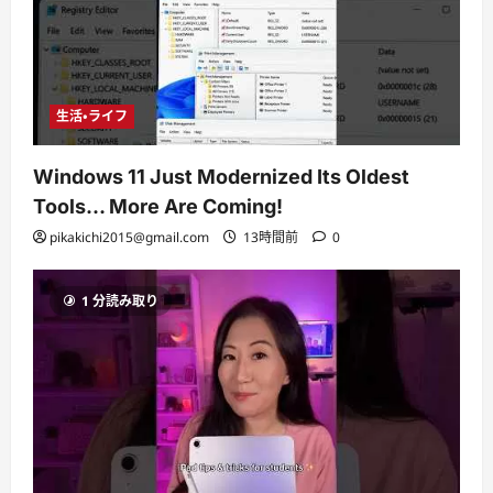
生活・ライフ
Windows 11 Just Modernized Its Oldest
Tools… More Are Coming!
pikakichi2015@gmail.com
13時間前
0
1 分読み取り