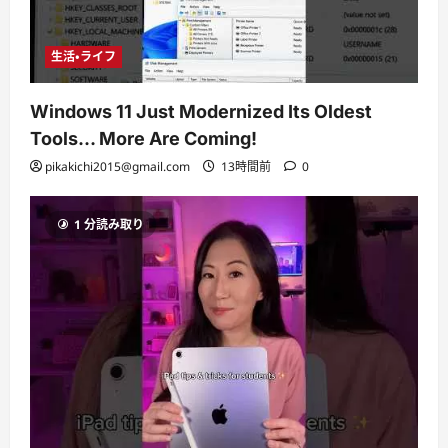
生活・ライフ
Windows 11 Just Modernized Its Oldest
Tools… More Are Coming!
pikakichi2015@gmail.com
13時間前
0
1 分読み取り