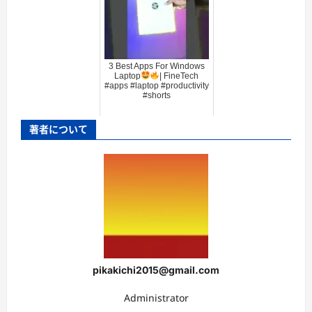
3 Best Apps For Windows
Laptop
| FineTech
#apps #laptop #productivity
#shorts
著者について
pikakichi2015@gmail.com
Administrator