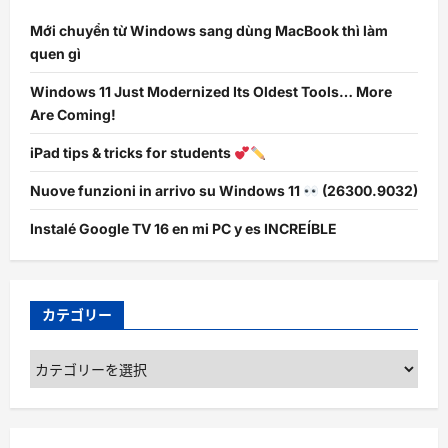
Mới chuyển từ Windows sang dùng MacBook thì làm
quen gì
Windows 11 Just Modernized Its Oldest Tools… More
Are Coming!
iPad tips & tricks for students
Nuove funzioni in arrivo su Windows 11
(26300.9032)
Instalé Google TV 16 en mi PC y es INCREÍBLE
カテゴリー
カ
テ
ゴ
リ