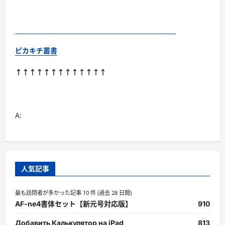
ピカキチ叢書
↑↑↑↑↑↑↑↑↑↑↑↑↑
A:
人気記事
最も訪問者が多かった記事 10 件 (過去 28 日間)
AF-ne4書体セット【新元号対応版】
910
Добавить Калькулятор на iPad
813