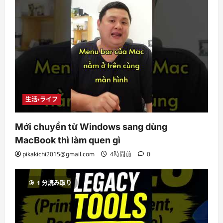
生活・ライフ
Mới chuyển từ Windows sang dùng
MacBook thì làm quen gì
pikakichi2015@gmail.com
4時間前
0
1 分読み取り