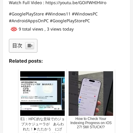
Watch Full Video : https://youtu.be/GOiFWHIHVro
#GooglePlayStore #Windows11 #WindowsPC
#AndroidAppsOnPC #GooglePlayStorePC
9 total views
, 3 views today
目次
Related posts:
How to Check Your
E1：HPC的な意味でのジョ
Indexing Progress on iOS
ブスケジューラが あらわ
27! Still STUCK!?
れた！▶たたかう にげ