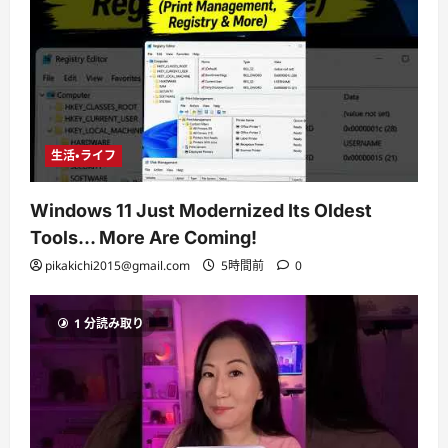
生活・ライフ
Windows 11 Just Modernized Its Oldest
Tools… More Are Coming!
pikakichi2015@gmail.com
5時間前
0
1 分読み取り