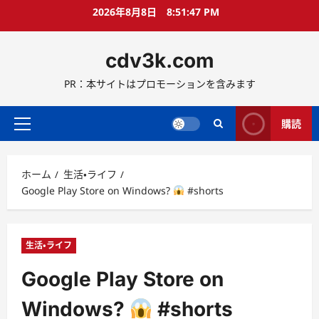
コ
2026年8月8日
8:51:48 PM
ン
テ
cdv3k.com
ン
ツ
PR：本サイトはプロモーションを含みます
へ
ス
キ
購読
メ
ッ
イ
プ
ン
ホーム
生活・ライフ
メ
Google Play Store on Windows?
#shorts
ニ
ュ
ー
生活・ライフ
Google Play Store on
Windows?
#shorts