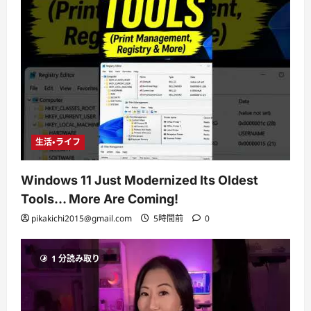
生活・ライフ
Windows 11 Just Modernized Its Oldest
Tools… More Are Coming!
pikakichi2015@gmail.com
5時間前
0
1 分読み取り