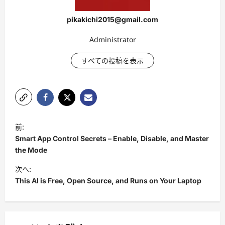
pikakichi2015@gmail.com
Administrator
すべての投稿を表示
投
前:
稿
Smart App Control Secrets – Enable, Disable, and Master
ナ
the Mode
ビ
次へ:
This AI is Free, Open Source, and Runs on Your Laptop
ゲ
ー
シ