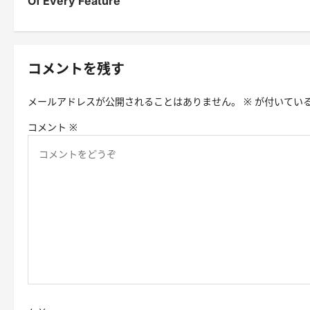
Of Every Feature
ナ
ビ
ゲ
コメントを残す
ー
メールアドレスが公開されることはありません。
※
が付いてい
シ
コメント
※
ョ
ン