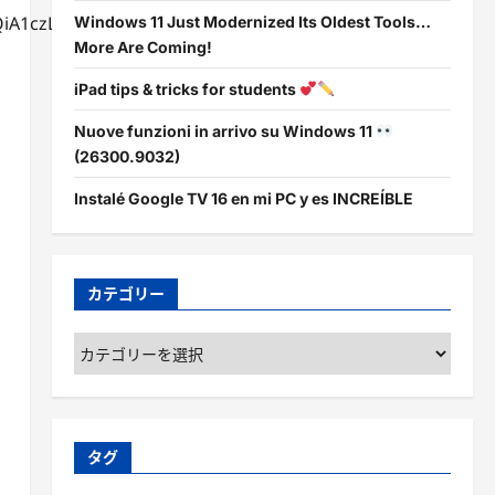
1czLBhDhARIsAIEc7uin58hFfjf-
Windows 11 Just Modernized Its Oldest Tools…
More Are Coming!
iPad tips & tricks for students
Nuove funzioni in arrivo su Windows 11
(26300.9032)
Instalé Google TV 16 en mi PC y es INCREÍBLE
カテゴリー
カ
テ
ゴ
リ
ー
タグ