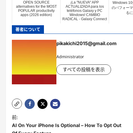
OPEN SOURCE
¡La "NUEVA" APP
Windows 
alternatives for the MOST
ACTUALIZADA para los
のパフォーマ
POPULAR productivity
teléfonos Galaxy y PC
るに
apps (2026 edition)
Windows! CAMBIO
RADICAL - Galaxy Connect
著者について
pikakichi2015@gmail.com
Administrator
すべての投稿を表示
投
前:
AI On Your iPhone Is Optional – How To Opt Out
稿