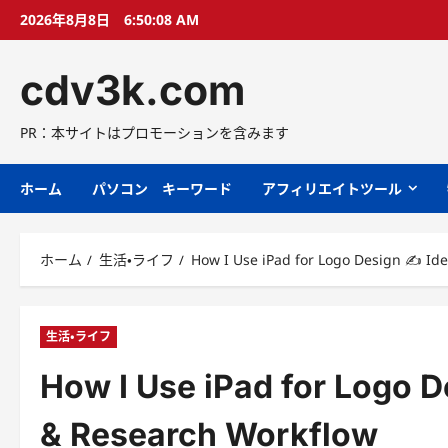
コ
2026年8月8日
6:50:09 AM
ン
テ
cdv3k.com
ン
ツ
へ
PR：本サイトはプロモーションを含みます
ス
キ
ホーム
パソコン キーワード
アフィリエイトツール
ッ
プ
ホーム
生活・ライフ
How I Use iPad for Logo Design ✍️ Id
生活・ライフ
How I Use iPad for Logo D
& Research Workflow