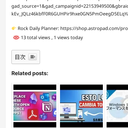
gad_source=1&gad_campaignid=22153949500&gbrai
kEv_JQLz46kbfF0R6GUHPir9hxe0GN5PmOeegD5ELq
Rock Daily Planner: https://shop.astropad.com/pro
13 total views
, 1 views today
目次
Related posts: