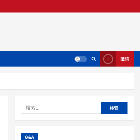
購読
検
索:
G&A