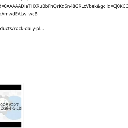
d=0AAAAADieTHXRuBbFhQrKd5n48GRLcVbek&gclid=Cj0KCQiA
YaAmwdEALw_wcB
ducts/rock-daily-pl…