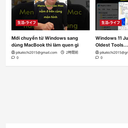
生活・ライフ
生活・ライフ
Mới chuyển từ Windows sang
Windows 11 Ju
dùng MacBook thì làm quen gì
Oldest Tools
pikakichi2015@gmail.com
2時間前
pikakichi2015@g
0
0