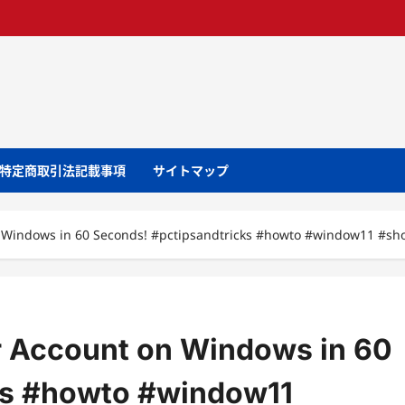
特定商取引法記載事項
サイトマップ
 Windows in 60 Seconds! #pctipsandtricks #howto #window11 #sho
r Account on Windows in 60
ks #howto #window11