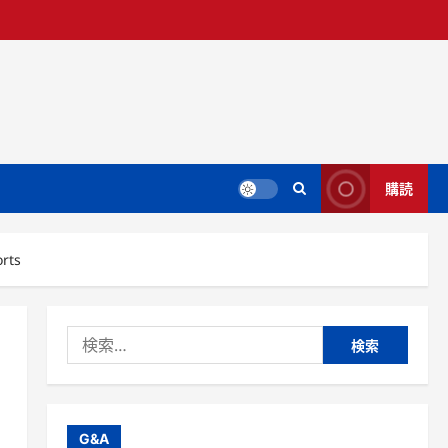
購読
rts
検
索:
G&A