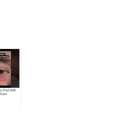
r iPad With
 Eyes