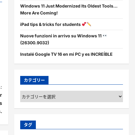
Windows 11 Just Modernized Its Oldest Tools…
More Are Coming!
iPad tips & tricks for students
Nuove funzioni in arrivo su Windows 11
(26300.9032)
Instalé Google TV 16 en mi PC y es INCREÍBLE
カテゴリー
:
カ
r
テ
s
ゴ
.
リ
ー
タグ