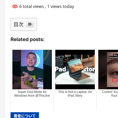
6 total views
, 1 views today
目次
Related posts:
Super God Mode for
This Is Not a Laptop: An
Control You
Windows from @ThioJoe
iPad Story
Your
著者について