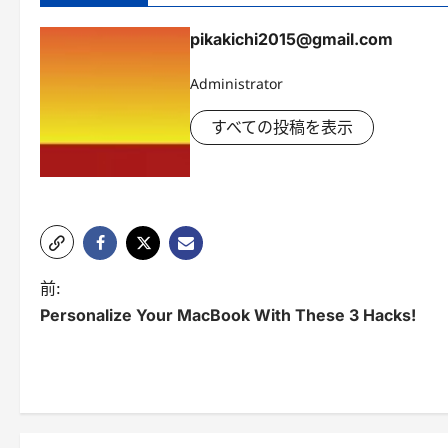
pikakichi2015@gmail.com
Administrator
すべての投稿を表示
投
前:
Personalize Your MacBook With These 3 Hacks!
稿
ナ
ビ
ゲ