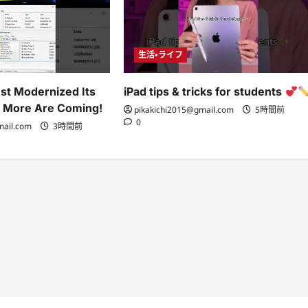
生活・ライフ
st Modernized Its
iPad tips & tricks for students
… More Are Coming!
pikakichi2015@gmail.com
5時間前
0
mail.com
3時間前