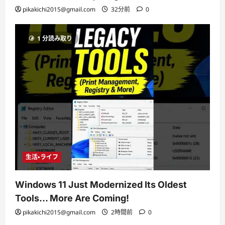
pikakichi2015@gmail.com
32分前
0
1 分読み取り
生活・ライフ
Windows 11 Just Modernized Its Oldest
Tools… More Are Coming!
pikakichi2015@gmail.com
2時間前
0