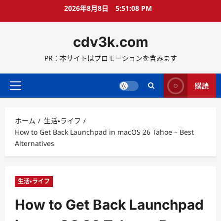
コ
2026年8月8日
5:51:09 PM
ン
テ
cdv3k.com
ン
ツ
PR：本サイトはプロモーションを含みます
へ
ス
キ
購読
メ
ッ
イ
プ
ン
ホーム
生活・ライフ
メ
How to Get Back Launchpad in macOS 26 Tahoe – Best
ニ
Alternatives
ュ
ー
生活・ライフ
How to Get Back Launchpad