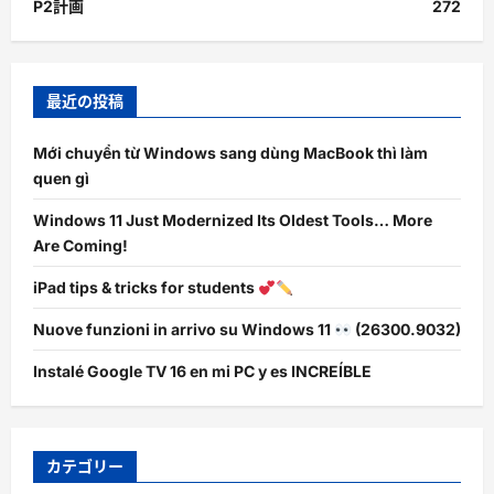
P2計画
272
最近の投稿
Mới chuyển từ Windows sang dùng MacBook thì làm
quen gì
Windows 11 Just Modernized Its Oldest Tools… More
Are Coming!
iPad tips & tricks for students
Nuove funzioni in arrivo su Windows 11
(26300.9032)
Instalé Google TV 16 en mi PC y es INCREÍBLE
カテゴリー