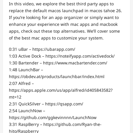
In this video, we explore the best third party apps to
replace the default macos launchpad in macos tahoe 26.
If you’re looking for an app organizer or simply want to
enhance your experience with mac apps and macbook
apps, check out these top alternatives. We’ll cover some
of the best mac apps to customize your system.
0:31 uBar – https://ubarapp.com/
1:03 Active Dock – https://noteifyapp.com/activedock/
1:30 Bartender – https://www.macbartender.com/
1:48 LaunchBar –
https://obdev.at/products/launchbar/index.html
2:07 Alfred –
https://apps.apple.com/us/app/alfred/id405843582?
mt=12
2:31 QuickSilver – https://qsapp.com/
2:54 LaunchNow –
https://github.com/ggkevinnnn/LaunchNow
3:31 RaspBerry – https://github.com/Ryan-the-
hito/Raspberry