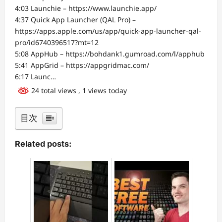
4:03 Launchie – https://www.launchie.app/
4:37 Quick App Launcher (QAL Pro) –
https://apps.apple.com/us/app/quick-app-launcher-qal-
pro/id6740396517?mt=12
5:08 AppHub – https://bohdank1.gumroad.com/l/apphub
5:41 AppGrid – https://appgridmac.com/
6:17 Launc…
24 total views
, 1 views today
目次
Related posts: