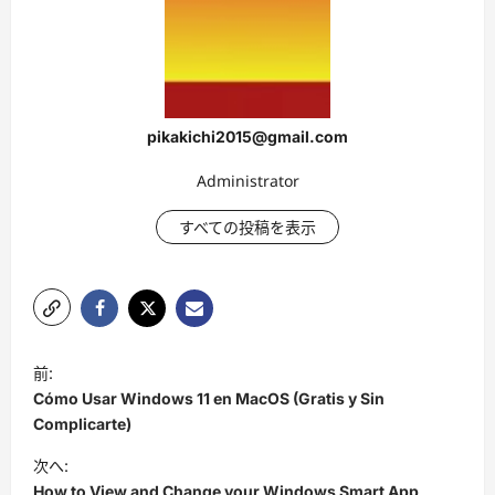
pikakichi2015@gmail.com
Administrator
すべての投稿を表示
投
前:
稿
Cómo Usar Windows 11 en MacOS (Gratis y Sin
ナ
Complicarte)
ビ
次へ:
How to View and Change your Windows Smart App